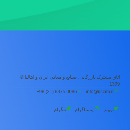
اتاق مشترک بازرگانی، صنایع و معادن ایران و ایتالیا ©
1399
0086 8875 (21) 98+
info@iiccim.ir
توییتر
اینستاگرام
تلگرام