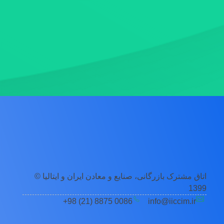
اتاق مشترک بازرگانی، صنایع و معادن ایران و ایتالیا ©
1399
0086 8875 (21) 98+
info@iiccim.ir