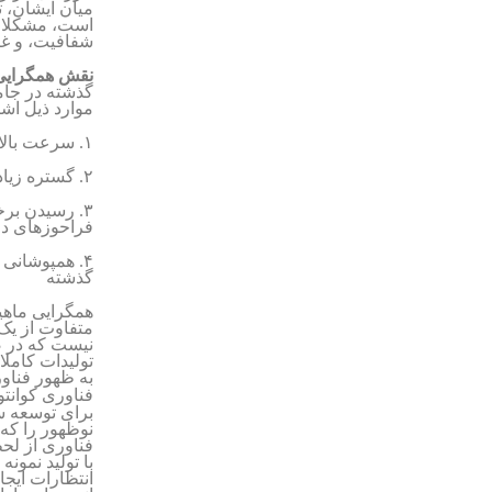
میان ایشان، ت
است، مشکلات
شفافیت، و غیر
نقش همگرایی
گذشته در جا
موارد ذیل اشا
۱. سرعت بالای پیشرفت فناوری و تنوع بالای محصولات تولیدی
۲. گستره زیاد ورود فناوری به زندگی روزمره و فرهنگ
۳. رسیدن برخ
فراحوزه­ای دا
۴. هم­پوشان
گذشته
همگرایی ماهی
متفاوت از یک
نیست که در ص
تولیدات کامل
به ظهور فناور
فناوری کوانت
نوظهور را که 
فناوری از لحظ
با تولید نمون
انتظارات ایج