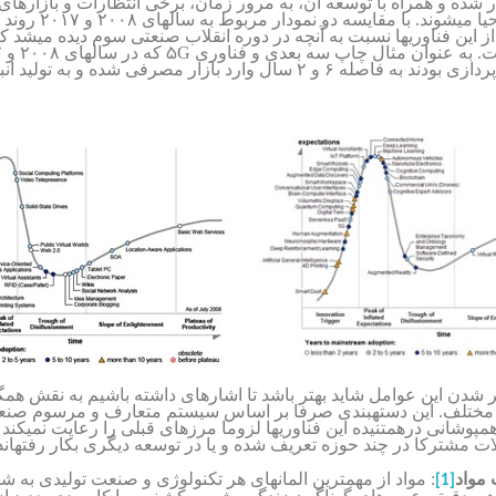
زار شده و همراه با توسعه آن، به مرور زمان، برخی انتظارات و بازارها
رفته دوباره احیا می­شوند. با 
 این فناوریها نسبت به آنچه در دوره انقلاب صنعتی سوم دیده میشد کا
5G
به عنوان مثال چاپ سه بعدی و فناوری
در بخش ایده پردازی بودند به فاصله ۶ و ۲ سال وارد بازار مصرفی شده و به ت
 شدن این عوامل شاید بهتر باشد تا اشاره­ای داشته باشیم به نقش همگ
 مختلف. این دسته­بندی صرفا بر اساس سیستم متعارف و مرسوم صن
مپوشانی درهمتنیده این فناوری­ها لزوما مرزهای قبلی را رعایت نمیکند
 مشترکا در چند حوزه تعریف شده و یا در توسعه دیگری بکار رفته­اند
مواد
: مواد از مهمترین المانهای هر تکنولوژی و صنعت تولیدی به شم
[1]