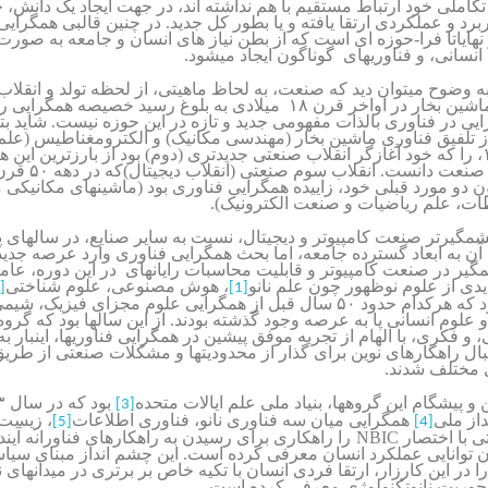
کاملی خود ارتباط مستقیم با هم نداشته اند، در جهت ایجاد یک دانش، ح
رد و عملکردی ارتقا یافته و یا بطور کل جدید. در چنین قالبی همگرای
 نهایاتا فرا-حوزه ای است که از بطن نیاز های انسان و جامعه به صورت 
نسانی، و فناوری­های گوناگون ایجاد می­شود.
به وضوح می­توان دید که صنعت، به لحاظ ماهیتی، از لحظه تولد و انقلا
که با اختراع ماشین بخار در اواخر قرن ۱۸ میلادی به بلوغ رسید خصیصه همگر
یی در فناوری بالذات مفهومی جدید و تازه در این حوزه نیست. شاید بتو
 تلفیق فناوری ماشین بخار (مهندسی مکانیک) و الکترومغناطیس (علم 
اواخر قرن ۱۹، را که خود آغازگر انقلاب صنعتی جدیدتری (دوم) بود از بارزترین این
دوران آغازین صنعت دانس
ن دو مورد قبلی خود، زاییده همگرایی فناوری بود (ماشینهای مکانیکی
طات، علم ریاضیات و صنعت الکترونیک).
مگیرتر صنعت کامپیوتر و دیجیتال، نسبت به سایر صنایع، در سالهای پ
 آن به ابعاد گسترده جامعه، اما بحث همگرایی فناوری وارد عرصه جدی
ر در صنعت کامپیوتر و قابلیت محاسبات رایانه­ای در این دوره، عامل
دی از علوم نوظهور چون علم نانو
، هوش مصنوعی، علوم شناختی
]
[1]
غیره گشته بود که هرکدام حدود ۵۰ سال قبل از همگرایی علوم مجزای فیزی
علوم انسانی پا به عرصه وجود گذشته بودند. از این سالها بود که گر
و فکری، با الهام از تجربه موفق پیشین در همگرایی فناوریها، اینبار به
ل راهکارهای نوین برای گذار از محدودیتها و مشکلات صنعتی از طریق
 مختلف شدند.
و پیشگام این گروهها، بنیاد ملی علم ایالات متحده
بود که در سال ۲۰۰
۳
[3]
داز ملی
همگرایی میان سه فناوری نانو
،
فناوری اطلاعات
، زیست 
[5]
[4]
NBIC
ی با اختصار
را راهکاری برای رسیدن به راهکارهای فناورانه آیند
ردن توانایی عملکرد انسان معرفی کرده است. این چشم انداز مبنای سیا
ا در این کارزار
،
ارتقا فردی انسان با تکیه خاص بر برتری در میدانهای 
حوریت نانوتکنولوژی معرفی کرده است.