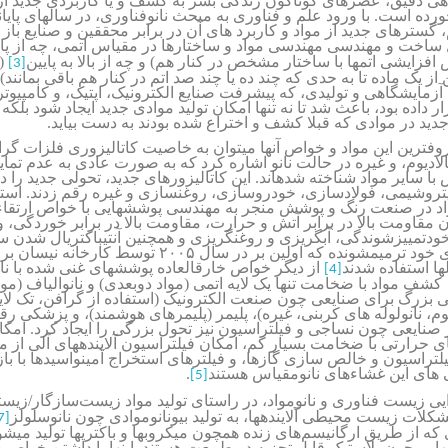
هی دقیق، عصرهای گوناگون زندگی بشر به کشف و یا کاربردی جدید از
رده است. با ورود علم و فناوری به مبحث نانوفناوری، در سالهای پایا
 گستره­ای جدید از مواد و کاربرد های آن در برابر محققین و صنایع باز
ساخت و مهندسی مهندسی مواد و ساختارها در مقیاس اتمی، چه از پایین
افزایشی اتمها با ساختار مشخص در کنار هم) و چه از بالا به پایین
(ق
[3]
از یک ماده تا به حدی که چند ده یا چند صد اتم در کنار هم باقی بمانند
آزمایشگاهی و تولیدی، که پیشرفت صنایع الکترونیک، اپتیک، و کامپیوتر 
رار داده بود، باعث شد تا نه تنها امکان تولید موادی جدید ایجاد شود بلک
جدید در موادی که قبلا کشف و اختراع شده بودند به دست بیاید.
وفترین این مواد و خواص آنها می­توان به خاصیت کاتالیزوری فلزات گرا
الادیوم، و غیره در حالت نانو اشاره کرد که به صورت عادی به عدم تمای
با سایر مواد شناخته شده­اند. این کاتالیزورهای جدید، تحولی جدید را 
روشیمی، فولادسازی، خودروسازی، روغن­سازی و غیره رقم زدند. استف
اد در صنعت رنگ و پوشش منجر به مهندسی پوششهایی با خواص ارتقاء 
مقاومت بالا در برابر آتش و حرارت، مقاومت بالا در برابر خوردگی، و 
دتمییز­شوندگی، آبگریزی و روغن­گریزی و هم­چنین آنتی­باکتریال شدن
رنگهای خود ترمیم­شونده که اولین بر در سال ۲۰۰۵ توسط کارخ
لها استفاده شدند
از دیگر خواص خارق­العاده پوشش­های غنی شده با نا
[4]
 کشف مواد با ضخامت تنها یک لایه اتمی (مواد دوبعدی) و نانوالیاف (موا
ی بزرگ برای صنایعی چون صنعت الکترونیک (استفاده از گرافن، تک لای
وم، نانولوله های کربنی، غیره)، پلیمر (پلیمرهای هوشمند)، و پزشکی رق
ر صنایعی چون نساجی و فیلتراسیون نیز تحول بزرگی را ایجاد کرد. امکان
ی حرارتی با ضخامت بسیار کم، امکان فیلتراسیون آلاینده­های آلی از م
لتراسیون و خالص سازی گازها، و فیلترهای استخراج آمینواسیدها با بازد
 های این غشاءهای نانومقیاس هستند
.
[5]
ی زیست فناوری و نانومواد، در راستای تولید مواد زیست
سازگار/زیست
لات زیست محیطی آلاینده­ها، به تولید بیونانوموادی چون نانوسلولز
7]
 که از طریق ارگانیسم
های زنده همچون میکروبها و باکتریها تولید می­ش
ه­هایی چون پلاستیک قابل تجزیه در طبیعت هستند. اینها با داشتن خواص خ