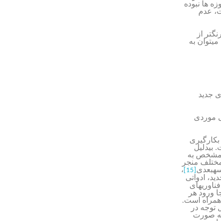
ه ها نبوده
، عدم
گ­تر از
میتوان به
ی جدید
ی موردی
بکارگیری
بی­دلیل
ی مشخص به
مختلف منجر
ه­بعدی
،
[15]
ید، ادواتی
همترین فناوریهای
ا ورود هر
 همراه است.
 توجه در
به صورت