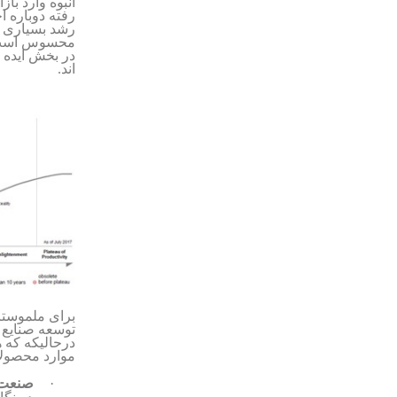
انبوه وارد با
رشد بسیاری از
محسوس است. 
اند.
برای ملموس­تر
توسعه صنایع
درحالیکه که ه
موارد محصولات
·
صنعت 