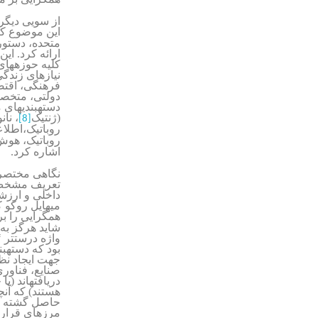
از سویی دیگر
این
موضوع کرد
متحده، دستور 
ارائه کرد. ای
کلیه حوزه­های
نیازهای زندگ
فرهنگی، اقتصا
دولتی، متخصصا
دسته­بندی­های 
(ژنتیک
، نا
[8]
روباتیک،اطلا
روباتیک، هوش
اشاره کرد.
نگاهی مختصر 
تعریف مشخص ا
میهایل روکو 
همگرایی را ب
شاید هرگز به 
“
واژه درست­تر
بود که دسته­ب
جهت ایجاد نظ
صنایع، فناوری
دریافته­اند (
هستند) که آن
حاصل گشته نه 
مرزهای قراردا