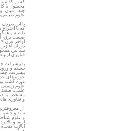
که در گذشته ت
محصول با کارب
چند-، میان- و
علوم طبیعی، ا
با این تعریف 
داشته و همگرا
صنعت برق، از
شد نیز، همچو
فناوری ارتبا
با پیشرفت چش
بیستم و ورود
پیشرفت چشمگی
حوزه های جدی
علوم زیستی و 
علمی، صنعتی، 
مشخص به دنبا
و فناوری های
از معروفترین 
سند و چشم­ان
و علوم شناخت
ارتقا و بالاب
ایالات متحده ر
همگرایی بر م