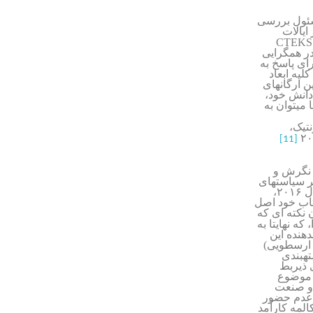
مسئول بررسی
 ایالات
CTEKS
ر همگرایی
رای پاسخ به
یه ابعاد
ن ارگانهای
 دانش خود،
 میتوان به
نتیک،
[11]
ک نگرش و
ر سیاستهای
داخلی و ارزشهای خود، دسته بندی مورد نظر خود را معرفی کرده است. نهایتا در سال ۲۰۱۶،
تاب خود اصل
ن نکته ای که
ه نهایتا به
دهنده این
ه ارسطویی)
ه­بندی
ی ذیربط
ن موضوع
 و صنعت
عدم حضور
المه کارآمد