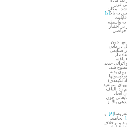
 یک ماده
نی قرن
 شد. امکان
 به بالا
[2]
ابلیت
) به واسطه
در اختیار
ه خواصی
نبها چون
ل در دادن
در صنایعی
اده از
یافته
اثراتی جدید
 سطوح شد.
انه نیسان بر روی بدنه
نوکپسولها
د تک­بعدی)
ه­های سولفید
م زد. الیاف
 ایجاد
ایعاتی چون
هی بالا از
­فروسا
و
[6]
انجامید.
[
وند و برخلاف
ارق­العاده