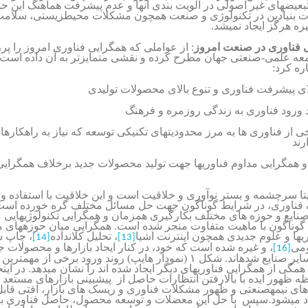
بعیض­های غیر اصولی در الویت بندی آنها و عدم پیشرفت هماهنگ این حوز
 بنیادین در تکنولوژی و صنعت همچون مشکلات محیط­زیستی، سلامت
ه هرگز ایجاد نمی­شد.
 فناوری در صنعت امروز
: از عواملی که همگرایی فناوری امروز را پررن
معه علمی-صنعتی جهان
مطرح کرده و نقشی متمایزتر به آن داده است 
ره کرد:
ی از فناوری ها به مرز محدودیت­های تکنیکی توسعه که نیاز به راهکارها
رند
ی و همگرایی مداوم فناوری­ها جهت تولید محصولات جدید برخلاف همگرای
تا سرچشمه و بستر نوآوری و خلاقیت است و این خلاقیت با استفاده و 
 فناوری، در شرایط گوناگون جهت حل مسائل مختلف گره خورده است. 
نایع و حوزه های مختلف بکارگیری هم­زمان و همگرایی تکنولوژی­های
ا گوناگون با ماهیت متفاوت منجر شده است. همگرایی میان حوزه­های 
ی­ها و علوم جدیدی همچون اینترنت اشیا
، تحلیل کلان­داده
، چاپ س
[14]
[13]
ومی
، و غیره شده است که خود، در کنار ایجاد بازارها و محصولات جد
[16]
برای توسعه سایر صنایع شده­اند. شکل ۱ (نمودار هایپ) روند ورود برخی از م
همگی از همگرایی فناوریهای دیگر ایجاد شده اند را نشان می­دهد. در اینج
ه ظهور ایده با بالارفتن انتظارات حاصل از پیشبینی بازارهای مستعد
ه های نیمه­صنعتی و ظهور مشکلات فناوری و ریسک های بازار، افتی قابل
اد می­شود.سپس با حل این معضلات و توسعه محصول، حاصل فناوری 