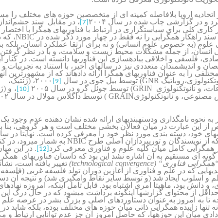
 اتحادیه اروپا بلافاصله کمیته ای از متخصصین حوزه های مختلف را 
 و در گزارشی چاپ شده در سال ۲۰۰۴
، در مقابل سند چشم
انداز
[7]
کاری کلی برای سیاست­گزاری در ارتباط با فناوریهای همگرا با اختصار
NBIC
ن سند راهکار همگرایی را نه فقط در چهار مورد ذکر شده در
،
که د
 علوم (به خصوص علوم انسانی) و نه برای ارتقا عملکرد انسان، بلکه ب
ی انسان، از جمله مشکلات محیط زیست و سلامت، و با در نظر گرفتن کل
دی، فلسفی و اخلاقی پیاده­سازی این فناوری­ها دانسته است. در کنار ای
ن و اندیشمندان متعددی نیز در سالهای اخیر، با استناد به تجربیات و
مختلفی را به عنوان فناوریهای همگرا ارائه داده­اند که از مشهورترین آنها
GNR
نوتکنولوژی،روباتیک
) توسط بیل جوی در سال
۲۰۰۰، (ژنتیک،
[9]
GRIN
عات، و نانوتکنولوژی
) توسط جوئل گرو در سال ۲۰۰۵
،
و (ژ
[10]
GRAIN
 مصنوعی، و نانوتکنولوژی
) توسط داگلاس مولال در سال ۲۰۰۲
به نحوه نامگذاری ودسته­بندی­های ارائه شده نشان دهنده عدم وجود ی
ز این عبارت در میان فعالان بخشی مختلف است و هر گروهی، بنا ب
NBIC
که از نویسندگان و توریپردازان اصلی طرح
به شمار میرود، در ک
ر همگرایی کامل میان کلیه علوم و فناوری معرفی کرد
. در این میا
[12]
گونه ای مستقیم به آن اشاره نشد این بود که داستان فناوریهای همگرا، ک
technological convergence
“
همگرایی فناوری
(
)
تغییر یافته است، نشان­
ندی­هایی که در علم و فناوری از آغازین دوران تولد فلسفه غربی (فلسف
م و اسلوب ایجاد شد (و توسط سایر نقاط وام­گیری شد) و نتیجه آن دست
، و دانش بود، ماهیتا امری اشتباه بود. قابل تامل اینکه، امروزه نهادها
یا حداقل از محتوای گزارشها اینگونه برداشت می­شود که در حال درک ای
چه تا به امروز به عنوان دستاوردهای اصلی و بزرگ بشر در عرصه علم
تنها زاییده همگرایی ذاتی میان حوزه های مختلف بوده، بلکه شاید در
دی میان این حوزه­ها، که حاصل امروز آن جز عدم توانایی ارتباط و مک