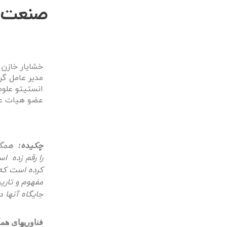
صنعت؛ 
خشایار خازن
انستیتو علوم 
عضو هیات عل
چکیده:
همگرا
را رقم زده ا
کرده است که 
مفهوم و تاری
جایگاه آنها 
فناوری­های هم