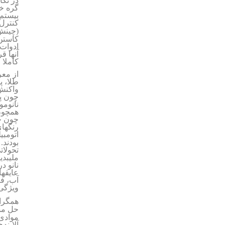
در نگا
گره خو
بیستم،
کنترل 
(چینش 
کاستن 
ادوات 
آنها ق
کاملا 
از معر
طلا، پ
واکنش 
چون پت
نانومو
همچون 
چون خو
اتومبی
بودند.
تحولات
ملیبدی
نانو د
عایقها
آب، فی
ویژگی
همگرای
حل مشک
موادی
آلایند