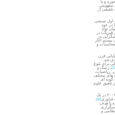
وزه و یا
ی مفهومی
تلفیقی از
ب اول صنعتی
ایی را در خود
ان تولد
فیزیک) در
 همگرایی در
ت. انقلاب سوم صنعتی (انقلاب دیجیتال)که در دهه ۵۰ قرن بیستم آغاز
 محاسبات و
ایانی قرن
دی شد.
ی برای بلوغ
، ژنتیک و
[2
ک، شیمی، ریاضیات،
وه های محتلف
 گونه ای
 تلفیق علوم
در یک
فناوری
،
[6]
ه با هدف
ست­گزاری
نظامی و