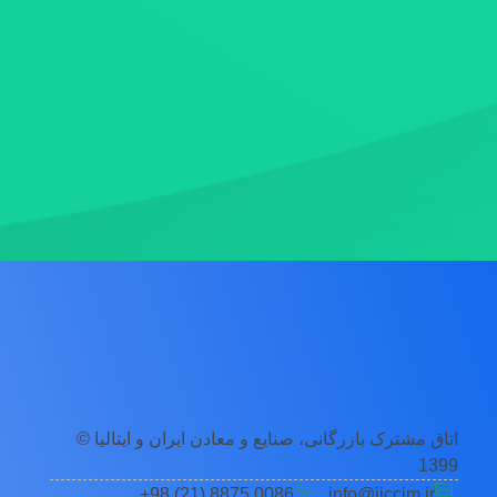
اتاق مشترک بازرگانی، صنایع و معادن ایران و ایتالیا ©
1399
0086 8875 (21) 98+
info@iiccim.ir