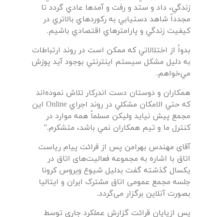
زندگي، داد و ستد و رفت و آمدها عادي گردد تا
مجدداً شاهد دستيابي به ركوردهاي بالاتري در
كيفيت زندگي و پارامترهاي اقتصادي باشيم.
بدواً از اختلالاتي كه ممكن است در روند ارتباطات
به دليل مشكل سيستم اينترنتي بوجود آيد پوزش
مي‌خواهم.
همكاران و دوستان دست اندركار تلاش نموده‌اند
كه حتي الامكان مشكلي در روند اجراي Online اين
مجمع پيش نيايد وليكن مسلماً همه موارد در
كنترل ما و تيم همكاران نمي باشد، متشکرم.”
آقای مهندس بهرامن پس از قرائت پیام ریاست
اتاق با اشاره به مجموعه فعالیت‌های اتاق در
یکسال گذشته گفت بدلیل شیوع ویروس کرونا
جلسه مجمع عمومی اتاق مشترک ایران و ایتالیا
بصورت آنلاین برگزار می‌گردد.
پس ازپایان قرائت گزارش عملکرد جاری توسط