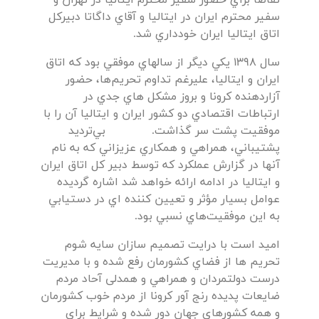
سفير محترم ايران در ايتاليا و آقاي داگاتا دبيركل
اتاق ايتاليا ايران خودداري شد.
سال 1398 يكي ديگر از سالهاي موفقي بود كه اتاق
ايران و ايتاليا، عليرغم تداوم تحريم‌ها، حضور
آزاردهنده كرونا و بروز مشكل هاي جدي در
ارتباطات اقتصادي دو كشور ايران و ايتاليا آن را با
موفقيت پشت سر گذاشت. بي‌ترديد
پشتيباني، همراهي و همكاري عزيزاني كه به نام
آنها در گزارش عملكرد كه توسط دبير كل اتاق ايران
و ايتاليا در ادامه ارائه خواهد شد اشاره گرديده
عوامل بسيار مؤثر و تعيين كننده اي در دستيابي
به اين موفقيت‌هاي نسبي بود.
اميد است با درايت تصميم سازان سايه شوم
تحريم ها از فضاي كشورمان رفع شده و با مديريت
درست دولتمردان و همراهي و همدلی آحاد مردم
ضايعات پديده رنج آور كرونا از مردم خوب كشورمان
و همه كشورهاي جهان دور شده و شرايط براي