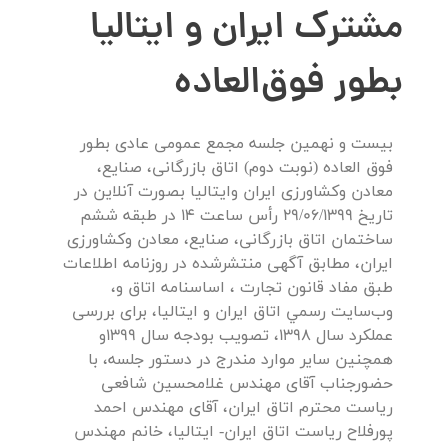
مشترک ایران و ایتالیا
بطور فوق‌العاده
بيست و نهمین جلسه مجمع عمومی عادی بطور
فوق العاده (نوبت دوم) اتاق بازرگانی، صنایع،
معادن وکشاورزی ایران ‌وایتالیا بصورت آنلاین در
تاریخ 29/06/1399 رأس ساعت 14 در طبقه ششم
ساختمان اتاق بازرگانی، صنایع، معادن وکشاورزی
ایران، مطابق آگهی منتشرشده در روزنامه اطلاعات
طبق مفاد قانون تجارت ، اساسنامه اتاق و،
وب‌سايت رسمي اتاق ايران و ايتاليا، برای بررسی
عملکرد سال 1398، تصویب بودجه سال 1399و
همچنین سایر موارد مندرج در دستور جلسه، با
حضورجناب آقای مهندس غلامحسین شافعی
ر‌یاست محترم اتاق ایران، آقای مهندس احمد
پورفلاح ریاست اتاق ایران- ایتالیا، خانم مهندس