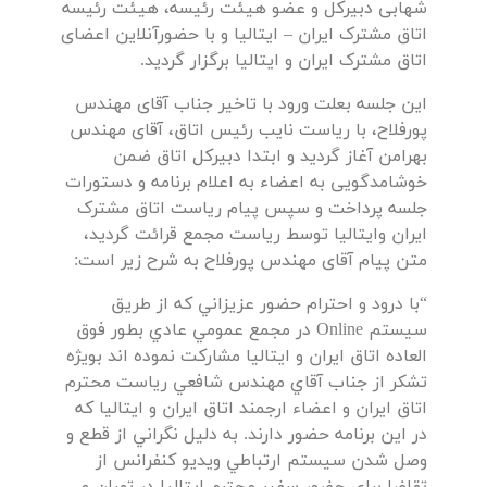
شهابی دبیرکل و عضو هیئت رئیسه، هیئت رئیسه
اتاق مشترک ایران – ایتالیا و با حضورآنلاین اعضای
اتاق مشترک ایران و ایتالیا برگزار گر‌دید.
این جلسه بعلت ورود با تاخیر جناب آقای مهندس
پورفلاح، با ریاست نایب رئیس اتاق، آقای مهندس
بهرامن آغاز گردید و ابتدا دبیرکل اتاق ضمن
خوشامدگویی به اعضاء به اعلام برنامه و دستورات
جلسه پرداخت و سپس پیام ریاست اتاق مشترک
ایران وایتالیا توسط ریاست مجمع قرائت گردید،
متن پیام آقای مهندس پورفلاح به شرح زیر است:
“با درود و احترام حضور عزيزاني كه از طريق
سيستم Online در مجمع عمومي عادي بطور فوق
العاده اتاق ايران و ايتاليا مشاركت نموده اند بويژه
تشكر از جناب آقاي مهندس شافعي رياست محترم
اتاق ايران و اعضاء ارجمند اتاق ايران و ايتاليا كه
در اين برنامه حضور دارند. به دليل نگراني از قطع و
وصل شدن سيستم ارتباطي ويديو كنفرانس از
تقاضا براي حضور سفير محترم ايتاليا در تهران و