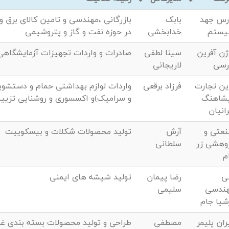
رس جهد
بابک
بازرگانی ،مهندسی و تامین کالای برق و 
یستم
خدابخشی
در حوزه نفت و گاز و پتروشیمی
ژن آفرین
سینا لطفی
صادرات و واردات تجهیزات آزمایشگاهی
رسی
لاریجانی
ین تجارت
فرزاد برقعی
واردات لوازم بهداشتی حمام و دستشوی
شاهنگ
و سرامیک)و اکسسوری و روشنایی تزیین
رانیان
عتی و
آرش
تولید محصولات شکلات و بیسکوییت
وهشی زر
سلطانی
م
ی
رضا پیمان
تولید شیشه های ایمنی
ندسی
سلیمی
شیا جام
ران پلیمر
مصطفی
طراحی و تولید محصولات بسته بندی غذا