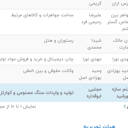
رس اران
کریمی
اهر بین
علیرضا
ساخت جواهرات و کالاهای مرتبط
ماس گستر
رحیمی فرد
شم
ن مالک
شیدا
رستوران و هتل
ارت
محمدی
دی نورا
مهدی نورا
چاپ دیجیتال و خرید و فروش مواد اول
ید بهزادی
وحید
وکالت حقوقی و بین المللی
ل
بهزادی اصل
م سازه
مجتبی
تولید و واردات سنگ مصنوعی و کوارتز
رشید
ابوقداره
نمایش 1 تا 10 از مجموع 101 مورد
هیات تحریریه