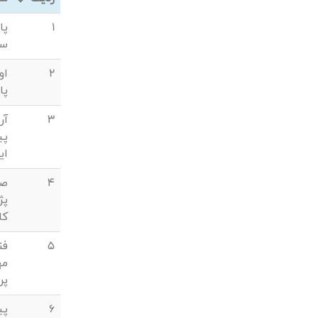
1
پا
س
2
او
پا
3
آر
پی
ای
4
صن
پژ
کا
5
فن
مه
پر
6
پی