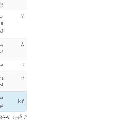
پا
7
جو
ال
ق
8
ما
تج
9
مه
10
وح
اص
صن
102
مه
قبلی
بعدی