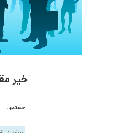
خیر مق
جستجو:
ردیف
ش