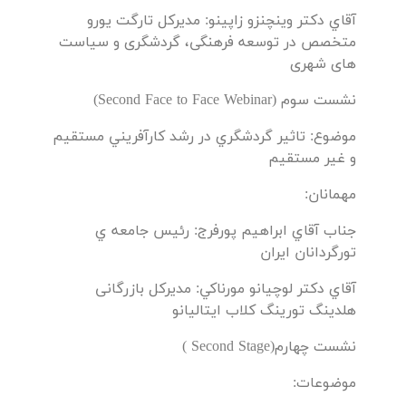
آقاي دکتر وینچنزو زاپينو: مدیرکل تارگت یورو
متخصص در توسعه فرهنگی، گردشگری و سیاست
های شهری
نشست سوم (Second Face to Face Webinar)
موضوع: تاثير گردشگري در رشد كارآفريني مستقيم
و غير مستقيم
مهمانان:
جناب آقاي ابراهیم پورفرج: رئیس جامعه ي
تورگردانان ايران
آقاي دکتر لوچیانو مورناکي: مدیرکل بازرگانی
هلدینگ تورینگ کلاب ایتالیانو
نشست چهارم(Second Stage )
موضوعات: