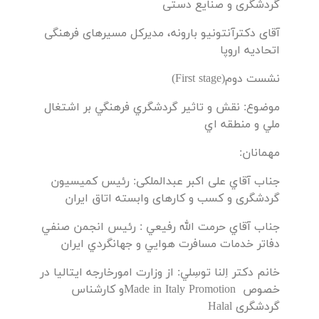
گردشگری و صنایع دستی
آقای دکترآنتونیو بارونه، مدیرکل مسیرهای فرهنگی
اتحادیه اروپا
نشست دوم(First stage)
موضوع: نقش و تاثير گردشگري فرهنگي بر اشتغال
ملي و منطقه اي
مهمانان:
جناب آقاي علی اکبر عبدالملکی: رئیس کمیسیون
گردشگری و کسب و کارهای وابسته اتاق ایران
جناب آقاي حرمت الله رفيعي : رئیس انجمن صنفي
دفاتر خدمات مسافرت هوايي و جهانگردي ايران
خانم دکتر اِلنا توسِلي: از وزارت امورخارجه ایتالیا در
خصوص Made in Italy Promotionو کارشناس
گردشگری Halal