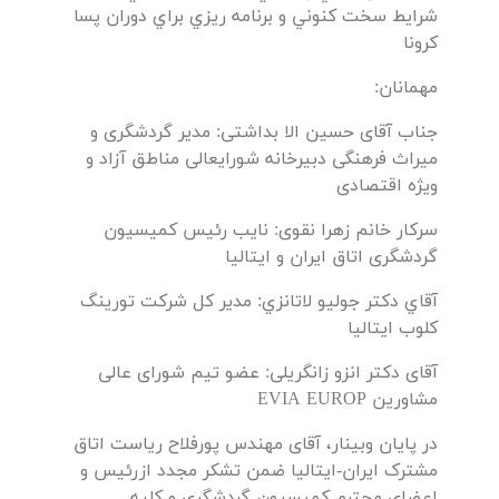
شرايط سخت كنوني و برنامه ريزي براي دوران پسا
كرونا
مهمانان:
جناب آقای حسین الا بداشتی: مدیر گردشگری و
میراث فرهنگی دبیرخانه شورایعالی مناطق آزاد و
ویژه اقتصادی
سرکار خانم زهرا نقوی: نایب رئیس کمیسیون
گردشگری اتاق ایران و ایتالیا
آقاي دکتر جولیو لاتانزي: مدیر کل شرکت تورینگ
کلوب ایتالیا
آقای دکتر انزو زانگریلی: عضو تیم شورای عالی
مشاورین EVIA EUROP
در پایان وبینار، آقای مهندس پورفلاح ریاست اتاق
مشترک ایران-ایتالیا ضمن تشکر مجدد ازرئیس و
اعضای محترم کمیسیون گردشگری و کلیه