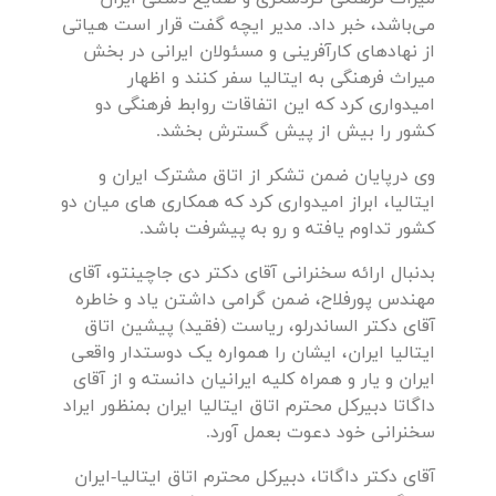
می‌باشد، خبر داد. مدیر ایچه گفت قرار است هیاتی
از نهادهای کارآفرینی و مسئولان ایرانی در بخش
میراث فرهنگی به ایتالیا سفر کنند و اظهار
امیدواری کرد که این اتفاقات روابط فرهنگی دو
کشور را بیش از پیش گسترش بخشد.
وی درپایان ضمن تشکر از اتاق مشترک ایران و
ایتالیا، ابراز امیدواری کرد که همکاری های میان دو
کشور تداوم یافته و رو به پیشرفت باشد.
بدنبال ارائه سخنرانی آقای دکتر دی جاچینتو، آقای
مهندس پورفلاح، ضمن گرامی داشتن یاد و خاطره
آقای دکتر الساندرلو، ریاست (فقید) پیشین اتاق
ایتالیا ایران، ایشان را همواره یک دوستدار واقعی
ایران و یار و همراه کلیه ایرانیان دانسته و از آقای
داگاتا دبیرکل محترم اتاق ایتالیا ایران بمنظور ایراد
سخنرانی خود دعوت بعمل آورد.
آقای دکتر داگاتا، دبیرکل محترم اتاق ایتالیا-ایران