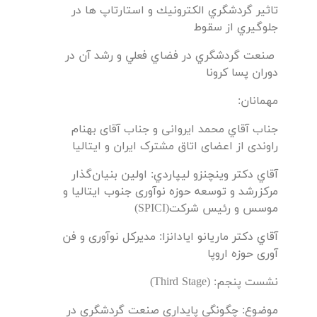
تاثير گردشگري الكترونيك و استارتاپ ها در
جلوگيري از سقوط
صنعت گردشگري در فضاي فعلي و رشد آن در
دوران پسا كرونا
مهمانان:
جناب آقاي محمد ایروانی و جناب آقای بهنام
راوندی از اعضای اتاق مشترک ایران و ایتالیا
آقاي دکتر وینچنزو ليپاردي: اولین بنیان‌گذار
مرکزرشد و توسعه حوزه نوآوری جنوب ایتالیا و
موسس و رئیس شرکت(SPICI)
آقاي دکتر ماریانو ايادانزا: مدیرکل نوآوری و فن
آوری حوزه اروپا
نشست پنجم: (Third Stage)
موضوع: چگونگي پايداري صنعت گردشگري در