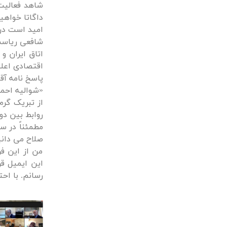
شاهد فعالیت 
داگاتا خواهی
امید است در 
شافعی ریاست 
اتاق ایران و
اقتصادی اعلا
پاسخ نامه آق
«شوالیه احمد
از تبریک گرم 
روابط بین دو
مطمئناً در س
صلاح می دان
من از این فر
این ایمیل ق
رسانم. با اح