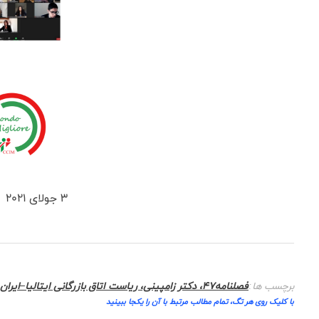
3 جولای 2021
برچسب ها:
فصلنامه47، دکتر زامپینی، ریاست اتاق بازرگانی ایتالیا–ایران در رم،
با کلیک روی هر تگ، تمام مطالب مرتبط با آن را یکجا ببینید