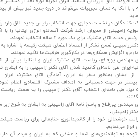
ت افزودند اتاق بازرگانی ایتالیا- ایران تجربه دوره بعد از گشایش‌ه
 و با اتکا به همان تجربیات می‌تواند در دوره جدید نیز بیش از پ
اید.
رکت‌کنندگان در نشست مجازی جهت انتخاب رئیس جدید اتاق وارد رأ
وزپه زامپینی از مدیران ارشد شرکت آنسالدو انرژی ایتالیا را با 
س جدید اتاق مشترک برای یک دوره ۴ ساله انتخاب نمودند.
رزامپینی ضمن تشکر از اعتماد اعضای هیئت رئیسه با اشاره به ر
اوم و افزایش همکاری‌ها ‌در بکارگیری ظرفیت‌ها تاکید نمودند.
 مهندس پورفلاح، ریاست اتاق مشترک ایران و ایتالیا پیش از انت
الیا-ایران طی نامه‌ای کاندید شدن آقای دکتر زامپینی را به ایشان ت
 ایشان بمنظور سفر به ایران، آمادگی اتاق مشترک ایران وای
بیشتر در جهت دستیابی به اهداف مشترک اقتصادی اعلام نمود
 نیز، طی نامه‌ای انتخاب آقای دکتر زامپینی را به سمت ریاست ات
گفتند.
ی مهندس پورفلاح و پاسخ نامه آقای زامپینی به ایشان به شرح زیر م
کتر زامپینی،
اتب خوشحالی خود را از کاندیداتوری جنابعالی برای ریاست هیئت
ن ابراز می‌نمایم.
 توجه به توانمندی‌های شما و عشقی که به ایران و مردم آن دارید