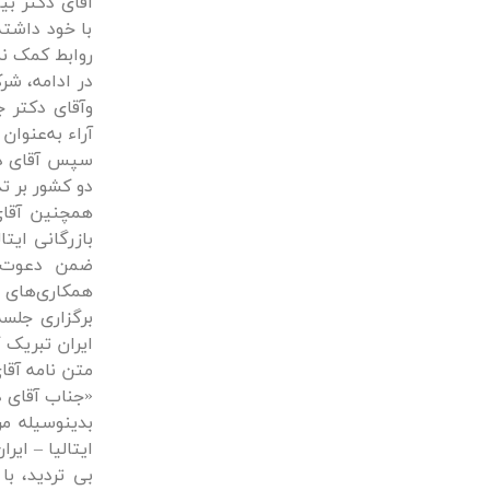
آقای دکتر بیا
با خود داشته
روابط کمک نم
در ادامه، ش
وآقای دکتر ج
آراء به‌عنوان رئی
سپس آقای دکت
دو کشور بر تد
همچنین آقای
بازرگانی ایت
ضمن دعوت از
همکاری‌های 
برگزاری جلسه
ایران تبریک 
متن نامه آقا
«جناب آقای د
بدینوسیله مر
ایتالیا – ایرا
بی تردید، با