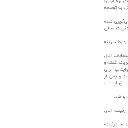
ای برجامی را
یش به توسعه
ی‌گیری شده
اکثریت مطلق
وابط دیرینه
خابات اتاق
بریک گفته و
تالیا برای
ند و پس از
اق ایتالیا-
ی‌باشد:
 رئیسه اتاق
 ما درآینده