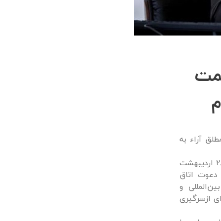
سمت
م
طلق آراء به
در نشست هیئت‌مدیره اتاق بازرگانی ایتالیا-ایران که بصورت مجازی در تاریخ 28 اردیبهشت
به دعوت اتاق
ن‌المللی و
ی ازسرگیری