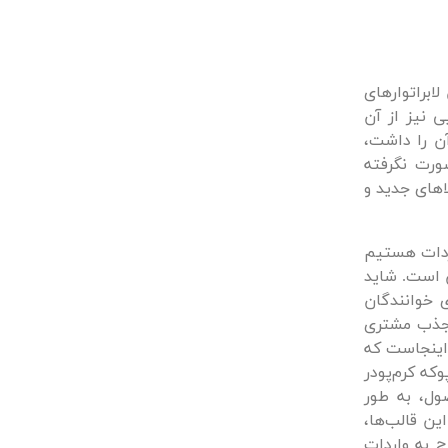
ابراتوارهای
 نیز از آن
ن را داشت،
ورت نگرفته
های جدید و
اردات هستیم
ن است. شاید
 خوانندگان
 جذب مشتری
اینجاست که
که کرم‌پودر
ل، به طور
این قالب‌ها،
 به واردات