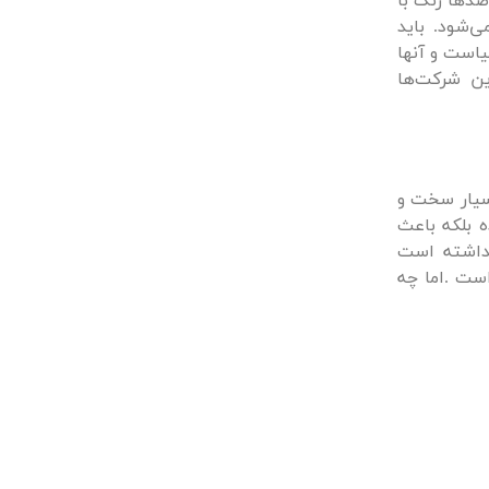
ستند، درحالی‌که صدها رنگ با
‌شود. باید
یاست و آنها
ین شرکت‌ها
بسیار سخت و
 بلکه باعث
داشته است
ست .اما چه