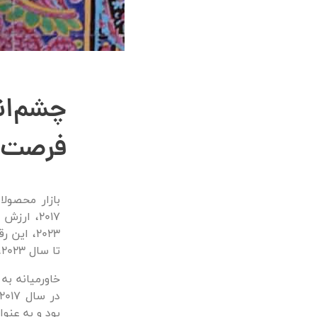
چشم‌اند
فرصت‌ه
بازار محصولا
تا سال 2023، 71.14 درصد تخمین زده شده است.
خاورمیانه به
بود و به عنو