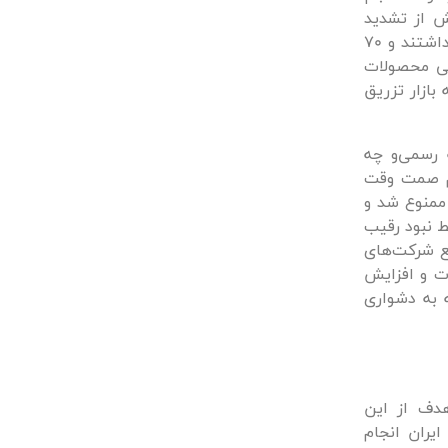
ت که پیش از تشدید
تحریم‌ها، تولیدکنندگان داخلی سهم 30 درصدی از تامین و عرضه در این بازار داشتند و 70
1396، سهم واردات قانونی محصولات
ر قاچاق به بازار تزریق
 رسمی‌و چه
 و وزیر محترم صمت وقت
 ممنوع شد و
ط نبود رقیب
ع شرکت‌‌های
حصولات و افزایش
ه به دشواری
ردات شد. هدف از این
یران انجام