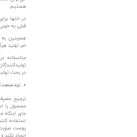
هستیم.
در انتها بر
قبلی به خوبی
همچنین به د
امر تولید هر
متاسفانه در
تولیدکنندگا
در بحث تولید
ترند صنعت آ
ترجیح مصرف
محصول را است
جای اینکه ج
استفاده کنند
پوست صورت م