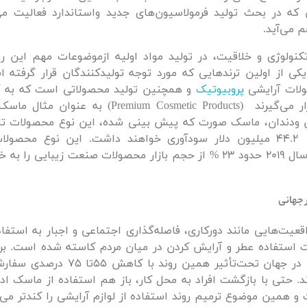
 که در بحث تولید فرمولاسیون‌‌های جدید واستاندارد فعالیت می‌
 می‌آید.
کنولوژی و خلاقیت، در تولید مواد اولیه ازموضوعات مهم این رو
کی از اولین ترندهایی که مورد توجه تولیدکنندگان قرار گرفته 
لات آرایشی
پروبیوتیک
و همچنین تولید محصولاتی است که به گ
بهترین‌‌ها قرار می‌گیرند (Premium Cosmetic Products) ب
رقمی حدود 44.2 میلیون دلار سودآوری خواهند داشت. این نوع محصو
بهداشتی تا سال 2019 حدود 23 % از حجم بازار محصولات صنعت زیبایی 
 جهانی
اقعیت‌هایی مانند دورکاری، فاصله‌گذاری اجتماعی و اجبار به استفا
 استفاده عطر و آرایش کردن در میان مردم کاسته شده است. بر
لوازم آرایشی در جهان تحت‌تأثیر همین روند 
ند. حتی با بازگشت افراد به محل کار، باز هم استفاده از ماسک اد
 همین موضوع ترمیم روند استفاده از لوازم آرایشی را کندتر می‌س