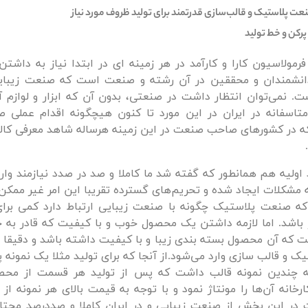
عت پلاستیک و قالب‌سازی قدرتمند برای تولید ظروف مورد نیاز
 پرکن و خط تولید
رمولاسیون کارا و کارآمد در هر زمینه ای در ابتدا نیاز به داشتن ل
انشمندان و محققین در آن رشته و صنعت است که صنعت زیبایی
. نمی‌توان انتظار داشت در صنعتی، بدون آن که ابزار و لوازم آ
 متاسفانه در ایران در این مورد تا کنون هیچگونه اقدام عملی ص
ه در کشورهای صاحب صنعت در این زمینه هرساله شاهد معرفی کالا
اولیه هم همانطور که گفته شد ما کاملا و صد در صدد نیازمند و
ه مشکلات ایجاد شده و تحریم‌های گسترده تقریبا این امر غیر ممک
ه صنعت پلاستیک چگونه با صنعت زیبایی ارتباط دارد کمی‌ برای
ز باشد. اما لازمه داشتن یک محصول خوب و با کیفیت که قادر به
ت که آن محصول بسته بندی زیبا و با کیفیت داشته باشد و دقیقا 
 و قالب سازی وارد می‌شود.از آنجا که برای تولید مثلا یک نمونه پو
ه چندین نمونه قالب داشت که پس از تولید هر قسمت از محصو
رخانه آن‌‌ها را مونتاژ نمود و با توجه به قیمت بالای هر نمونه از 
 در این بخش از صنعت زیبایی و در ایران کاملا و صددرصد محتاج