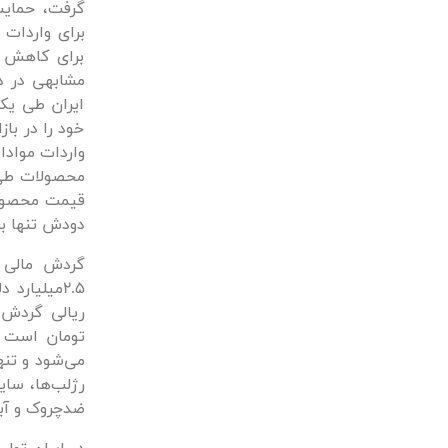
گرفت، حمایت
برای واردات ب
برای کاهش خ
مشابهی در د
ایران طی یک 
خود را در باز
واردات مواد
محصولات طی د
قیمت محصولا
دودش تنها ب
2.5میلیارد
تومان است ک
می‌شود و تنه
رژلب‌ها، سای
ضد‌چروک و آ