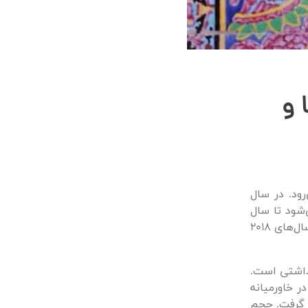
 و
رود. در سال
ی می‌شود تا سال
2023، این رقم به 805 میلیارد دلار برسد. درواقع نرخ رشد سالانه این صنعت از سال‌‌های 2018
هداشتی است.
در خاورمیانه
ر گرفت. حجم