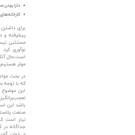
دارا بودن صن
کارخانه‌‌های
برای داشتن ف
پیشرفته و د
مستثنی نیست
نوآوری کرد.
است.حال آنک
موثر هستیم.
در بحث مواد 
که با توجه ب
این موضوع ک
تعجب‌برانگی
باشد این اس
صنعت پلاستیک
نیاز است ک
جداگانه در کا
می‌توان گفت