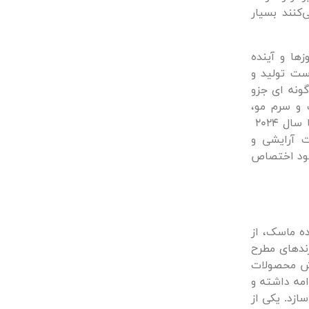
کنند بسیار
زها و آینده
است تولید و
ونه ای جزو
ه عنوان مثال ماسک و سرم مو،
مراقبت دهان ودندان، ماسک صورت که پیش بینی شده، این نوع محصولات تا سال 2024
لات آرایشی و
را به خود اختصاص
ده ماسک، از
ندهای مطرح
با کاهش 55تا 75 درصدی سفارش محصولات
امه داشته و
ازد. یکی از