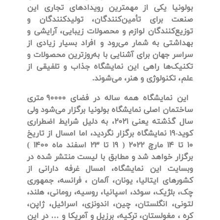
بولونیا
یکی از مهمترین رویدادهای تجاری این
صنعت برای تأمین‌کنندگان، تولیدکنندگان و
توزیع‌کنندگان لوازم و محصولات زیبایی، آرایشی و
بهداشتی به شمار می‌رود و
افراد بسیار زیادی از
سراسر جهان برای آشنایی با به‌روز‌ترین محصولات و
تکنیک‌ها راهی این نمایشگاه جذاب و تلفیقی از
علم، تکنولوژی و هنر، می‌شوند.
این نمایشگاه همه ساله در فضای 90000 متری
ساختمان اصلی نمایشگاه بولونیا برگزار می‌شود ولی
سال گذشته یعنی 2021، به دلیل شرایط اضطراری
کوید-19 نمایشگاه برگزار نگردید، اما امسال از تاریخ
10 تا 14 مارچ 2022 ( 19 تا 23 اسفند ماه 1400 )
برگزار خواهد شد و مطابق با لیست منتشر شده در
وبسایت این نمایشگاه، امسال غرفه دارانی از
کشورهای ایتالیا، یونان، آلمان ، فرانسه، جمهوری
چک، بلژیک، سوئد، اسپانیا، روسیه، رومانی، هلند،
لتونی، انگلستان، چین، اندونزی، اسرائیل، ژاپن،
کره ، مغولستان، ترکیه، برزیل و آمریکا و … در این