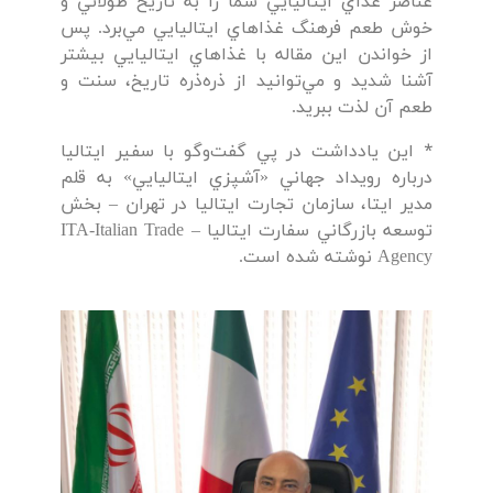
عناصر غذاي ايتاليايي شما را به تاريخ طولاني و
خوش طعم فرهنگ غذاهاي ايتاليايي مي‌برد. پس
از خواندن اين مقاله با غذاهاي ايتاليايي بيشتر
آشنا شديد و مي‌توانيد از ذره‌ذره تاريخ، سنت و
طعم آن لذت ببريد.
٭ اين يادداشت در پي گفت‌وگو با سفير ايتاليا
درباره رويداد جهاني «آشپزي ايتاليايي» به قلم
مدير ايتا، سازمان تجارت ايتاليا در تهران – بخش
توسعه بازرگاني سفارت ايتاليا – ITA-Italian Trade
Agency نوشته شده است.