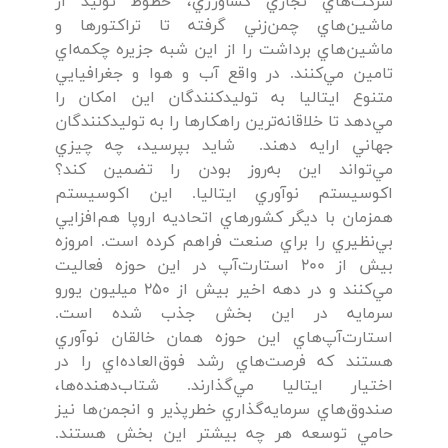
شركت‌هاي تجاري كشاورزي، خطوط توليد از
ماشين‌هاي چمن‌زني گرفته تا تراكتورها و
ماشين‌هاي برداشت را از اين شبه جزيره چكمه‌اي
تامين مي‌كنند. در واقع آب و هوا و جغرافيايي
متنوع ايتاليا به توليدكنندگان اين امكان را
مي‌دهد تا خلاقانه‌ترين راهكارها را به توليدكنندگان
جهاني ارايه دهند. شايد بپرسيد، چه چيزي
مي‌تواند اين به‌روز بودن را تضمين كند؟
اكوسيستم نوآوري ايتاليا. اين اكوسيستم
همزمان با ديگر كشورهاي اتحاديه اروپا هم‌افزايي
بي‌نظيري را براي صنعت فراهم كرده است. امروزه
بيش از 200 استارت‌آپ در اين حوزه فعاليت
مي‌كنند و در دهه اخير بيش از 250 ميليون يورو
سرمايه در اين بخش جذب شده است.
استارت‌آپ‌هاي اين حوزه همان خالقان نوآوري
هستند كه فرصت‌هاي رشد فوق‌العاده‌اي را در
اختيار ايتاليا مي‌گذارند. شتاب‌دهنده‌ها،
صندوق‌هاي سرمايه‌گذاري خطرپذير و انجمن‌ها نيز
حامي توسعه هر چه بيشتر اين بخش هستند.