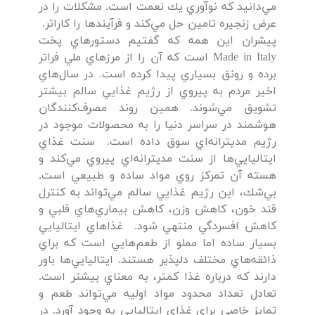
مي‌دانيد كه نوآوري يك نعمت است. مشكلات را در
عرض زنجيره تامين حل مي‌كند و فرآيندها را كاراتر.
پيشران اين همه كه گفتيم دستورهاي پخت
Made in Italy است كه آن را از مرزهاي ملي فراتر
برده و رونق بسياري پيدا كرده است. در سال‌هاي
اخير مردم به پيروي از رژيم غذايي سالم بيشتر
تشويق مي‌شوند. همين روند مصرف‌كنندگان
هوشمند در سراسر دنيا را به محصولات موجود در
رژيم مديترانه‌اي سوق داده است. سنت غذاي
ايتاليايي‌ها از سنت مديترانه‌اي پيروي مي‌كند و
هسته آن تمركز روي مواد ساده و طبيعي است.
بي‌شك، اين رژيم غذايي سالم مي‌تواند به كنترل
قند خون، كاهش وزن، كاهش بيماري‌هاي قلبي و
كاهش افسردگي منتهي شود. غذاهاي ايتاليايي
بسيار ساده اما مملو از طعم‌هايي است كه براي
ذائقه‌هاي مختلف دلپذير هستند. ايتاليايي‌ها باور
دارند كه درباره غذا كمتر، به معناي بيشتر است.
تعادل تعداد محدود مواد اوليه مي‌تواند طعم و
تمايز خاصي براي غذاي ايتاليايي به وجود آورد. در