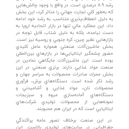
رشد 8.9 درصدي است. در واقع با وجود چالش‌هايي
كه به‌طور كلي تجارت جهاني را متاثر كرد، اين بخش
به دليل انعطاف‌پذيري متناسب به رشد خود ادامه
داد. اين عملكرد عالي تنها در بازار اتحاديه اروپا به
دست نيامده، بلكه به دليل شتاب قابل توجه در
بازارهايي نظير چين، كره جنوبي و روسيه نيز است.
بخش ماشين‌آلات صنعتي همواره عامل كليدي
حضور چشمگير ايتاليايي‌ها در بازارهاي بين‌المللي
بوده است. اين ماشين‌آلات جايگاهي نمادين در
صنعت مواد غذايي دارند. برتري صنعتي در اين
بخش محرك صادرات محصولات به سراسر جهان و
رشد ذكر شده است. دستگاه‌هاي برش، فرآوري
محصولات نان، مواد غذايي و آشاميدني و
دستگاه‌هاي آماده‌سازي ميوه و سبزيجات
نمونه‌هايي از محصولات توليدي شركت‌هاي
ايتاليايي است كه در ايران هم محبوبند.
در اين صنعت برخلاف تصور عامه پراكندگي
جغرافيايي در سايت‌هاي توليدي بالاست. اين