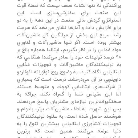
پراكندگي نه تنها نشانه ضعف نيست كه نقطه قوت
اين صنعت براي سفارشي‌سازي است. اين
استراتژي گردش مالي صنعت در اين دهه را به دو
برابر افزايش داده و آمارها نشان مي‌دهد كه سرعت
رشد سريع اين بخش از ميانگين كل ماشين‌آلات
بيشتر بوده است. اگر تنها ماشين‌آلات و فناوري
مواد غذايي را در نظر بگيريم، ايتاليا همواره بالغ بر
90 درصد توليدات خود را صادر مي‌كند! هنگامي كه
به توليد‌كنندگان ماشين‌آلات و تجهيزات غذايي
ايتاليايي نگاه كنيد، به وضوح روح نوآورانه لئوناردو
داوينچي در آن مي‌درخشد. درست است كه بسياري
از شركت‌هاي ايتاليايي كوچك و متوسط هستند
اما اين مقياس شما را گمراه نكند، چراكه به
سختگيرانه‌ترين نيازهاي مشتريان پاسخ مي‌دهند.
پس اين شهرت به لطف ماشين‌آلات برتر، بادوام و
هوشمند حاصل شده است. به علاوه توليدكنندگان
تجهيزات كشاورزي ايتاليايي بيشترين تنوع را به
دنيا عرضه مي‌كنند. همين است كه برترين