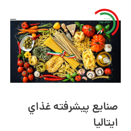
صنايع پيشرفته غذاي
ايتاليا