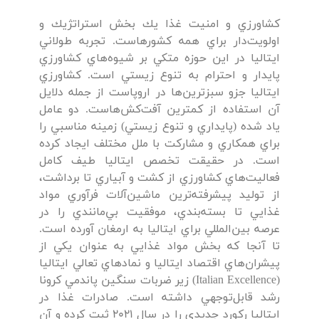
كشاورزي و امنيت غذا يك بخش استراتژيك و
اولويت‌دار براي همه كشورهاست. تجربه طولاني
ايتاليا در اين حوزه متكي بر شيوه‌هاي كشاورزي
پايدار و احترام به تنوع زيستي است. كشاورزي
ايتاليا جزو سبزترين‌ها در اروپاست از جمله دلايل
آن استفاده از كمترين آفت‌كش‌هاست. دو عامل
ياد شده (پايداري و تنوع زيستي) زمينه مناسبي را
براي همكاري و مشاركت با ملل مختلف ايجاد كرده
است. در حقيقت تخصص ايتاليا طيف كامل
فعاليت‌هاي كشاورزي از كشت و آبياري تا برداشت،
از توليد پيشرفته‌ترين ماشين‌آلات فرآوري مواد
غذايي تا بسته‌بندي، موفقيت بي‌مانندي را در
عرصه بين‌المللي براي ايتاليا به ارمغان آورده است.
تا آنجا كه بخش مواد غذايي به عنوان يكي از
پيشران‌هاي اقتصاد ايتاليا و نمادهاي تعالي ايتاليا
(Italian Excellence) زير ضربات سنگين پاندمي كرونا
رشد قابل‌توجهي داشته است. صادرات غذا در
ايتاليا ركورد جديدي را در سال 2021 ثبت كرده و آن