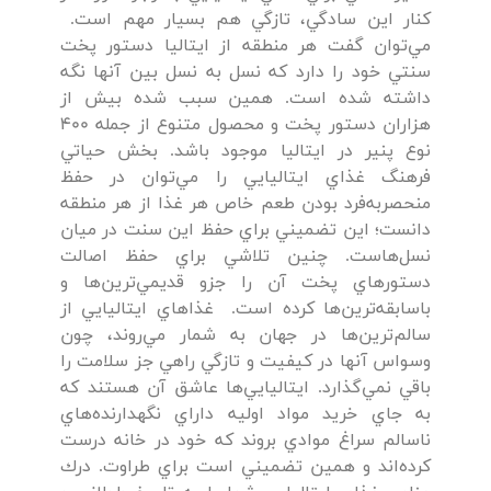
كنار اين سادگي، تازگي هم بسيار مهم است.
مي‌توان گفت هر منطقه از ايتاليا دستور پخت
سنتي خود را دارد كه نسل به نسل بين آنها نگه
داشته شده است. همين سبب شده بيش از
هزاران دستور پخت و محصول متنوع از جمله 400
نوع پنير در ايتاليا موجود باشد. بخش حياتي
فرهنگ غذاي ايتاليايي را مي‌توان در حفظ
منحصربه‌فرد بودن طعم خاص هر غذا از هر منطقه
دانست؛ اين تضميني براي حفظ اين سنت در ميان
نسل‌هاست. چنين تلاشي براي حفظ اصالت
دستورهاي پخت آن را جزو قديمي‌ترين‌ها و
باسابقه‌ترين‌ها كرده است. غذاهاي ايتاليايي از
سالم‌ترين‌ها در جهان به شمار مي‌روند، چون
وسواس آنها در كيفيت و تازگي راهي جز سلامت را
باقي نمي‌گذارد. ايتاليايي‌ها عاشق آن هستند كه
به جاي خريد مواد اوليه داراي نگهدارنده‌هاي
ناسالم سراغ موادي بروند كه خود در خانه درست
كرده‌اند و همين تضميني است براي طراوت. درك