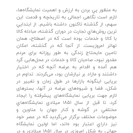
به منظور پي بردن به ارزش و اهميت نمايشگاه‌ها،
لازم است نگاهی اجمالی به تاریخچه و قدمت این
سهم، از گذشته تاکنون داشته باشیم. از ابتدايي
ترين روش‌هاي تجارت در دوران گذشته، مبادله كالا
با كالا و خدمات بوده است كه در اصطلاح، همان
تهاتر امروزيست. از آنجا که در گذشته، امکان
تامین مایحتاج زندگی به طور روزانه برای مردم
مقدور نبود، صاحبان کالا و خدمات در محل‌هایی گرد
هم آمده و اقدام به عرضه آنچه که در اختیار
داشتند و مازاد بر نیازشان بود، می‌کردند. تداوم در
برپایی اینگونه بازارها در طول زمان و تغییر در
شکل، فضا و شیوه‌های عرضه در آنها، بسترهای
لازم جهت برپایی نمایشگاه‌های پیشرفته را ایجاد
کرد. تا قبل از سال 1851 ميلادي نمايشگاه‌هاي
مختلفي در گوشه و كنار جهان با عناوين و
موضوعات مختلف برگزار می‌گرديد كه در عصر خود
نيز داراي اعتبار بود ه‌اند، اما اولين نمايشگاه
جهاني به شكل امروزي در سال 1851 ميلادي و در