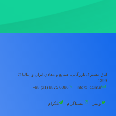
اتاق مشترک بازرگانی، صنایع و معادن ایران و ایتالیا ©
1399
0086 8875 (21) 98+
info@iiccim.ir
توییتر
اینستاگرام
تلگرام