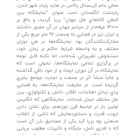
محلي بنام كريستال پالاس در هايد پارك شهر لندن،
پايتخت انگلستان تحت عنوان “نمايشگاه بين
المللي كالاهاي ملل جهان” برپا گرديد، و بالغ بر
14000 غرفه‌دار از سراسر جهان در آن حضور داشتند
و ايران نيز در فضايي به وسعت 92 متر مربع يكي از
مشاركت‌كنندگان بود. نمايشگاه‌ها در طي دوران
مختلف و به واسطه شرايط حاكم بر زمان خود،
دستخوش تغييراتي شده‌اند، اما نكته قابل توجه
در برگزاری تمامي نمايشگاه‌ها، تحولي است كه
نمايشگاه در آن دوران ایجاد و از خود باقي گذاشته
و غالباً منشأ اثر در صنعت و تجارت جوامع بشري
گرديده است. در حقیقت نمایشگاه‌ها، به فضايي
براي تبادل اطلاعات، افكار، دانش و تكنولوژي، بين
ملل مختلف مبدل شده‌اند. نمایشگاهی که انگلیس
اولین بار در اواسط قرن نوزدهم، برای نشان دادن
ثروت، قدرت و دستاوردهایش که ناشی از انقلاب
صنعتی بود برپا کرد یکی از مصاديق بارز آن است
که با قدری تامل، جایگاه و تاثیرات مطلوب برپایی