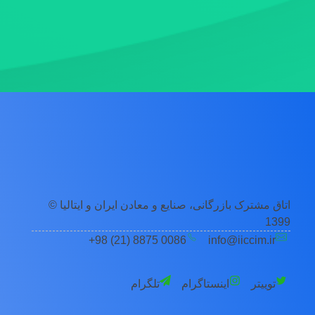
اتاق مشترک بازرگانی، صنایع و معادن ایران و ایتالیا ©
1399
0086 8875 (21) 98+
info@iiccim.ir
توییتر
اینستاگرام
تلگرام