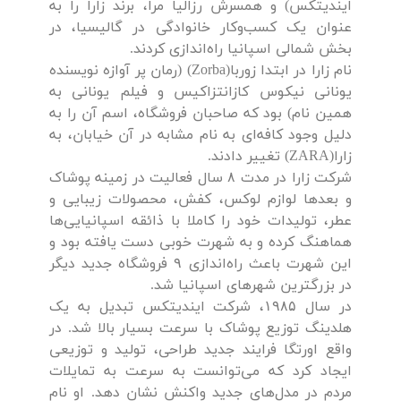
ایندیتکس) و همسرش رزالیا مرا، برند زارا را به
عنوان یک کسب‌و‌کار خانوادگی در گالیسیا، در
بخش شمالی اسپانیا راه‌اندازی کردند.
نام زارا در ابتدا زوربا(Zorba) (رمان پر آوازه نویسنده
یونانی نیکوس کازانتزاکیس و فیلم یونانی به
همین نام) بود که صاحبان فروشگاه، اسم آن را به
دلیل وجود کافه‌ای به نام مشابه در آن خیابان، به
زارا(ZARA) تغییر دادند.
شرکت زارا در مدت ۸ سال فعالیت در زمینه پوشاک
و بعدها لوازم لوکس، کفش، محصولات زیبایی و
عطر، تولیدات خود را کاملا با ذائقه اسپانیایی‌ها
هماهنگ کرده و به شهرت خوبی دست یافته بود و
این شهرت باعث راه‌اندازی ۹ فروشگاه جدید دیگر
در بزرگترین شهرهای اسپانیا شد.
در سال ۱۹۸۵، شرکت ایندیتکس تبدیل به یک
هلدینگ توزیع پوشاک با سرعت بسیار بالا شد. در
واقع اورتگا فرایند جدید طراحی، تولید و توزیعی
ایجاد کرد که می‌توانست به سرعت به تمایلات
مردم در مدل‌های جدید واکنش نشان دهد. او نام