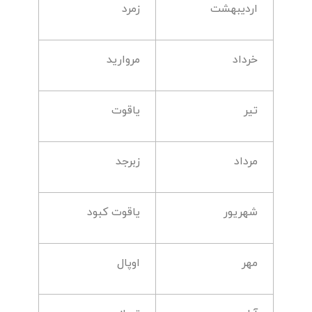
اردیبهشت
زمرد
خرداد
مروارید
تیر
یاقوت
مرداد
زبرجد
شهریور
یاقوت کبود
مهر
اوپال