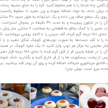
 (کمی زده شده) را با هم مخلوط کنید. کره را به دمای محیط رسان
برش داده، به مواد اضافه نموده و ورز دهید تا مخلوط یکدست
آماده شده را روی یک سطح ص
کنید سپس آن را در نایلون پیچیده و به مدت 30 دقیقه در یخ
زمان استراحت، خمیر را با کمک چاقو به قطعاتی به ض
مرحله فر را با دمای 180 درجه گرم کرده، کف سینی را با کاغذ روغنی بپوشانی
ه را با کف دست‌ها به صورت توپ‌های کوچک شکل دهید و با 
شار ملایمی به مرکز هر توپ وارد کنید تا یک حفره کوچک در هست
پس از پخت، بیسکویت ها را از فر خارج کنید و بگذارید خنک شوند.
اشق مرباخوری مارمالاد اضافه کرده و روی آن پودر قند بپاشید. 
آماده سرو است. نوش جان!