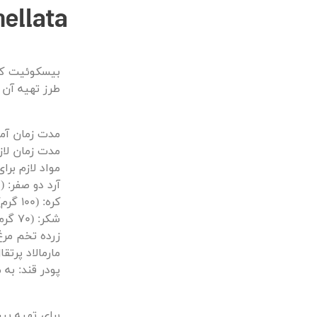
marmellata (بیسکوئیت
بیسکوئیت کره
طرز تهیه آن 
مدت زمان آماده س
مدت زمان لازم بر
مواد لازم برای 6 نف
آرد دو صفر: (180 گرم)
کره: (100 گرم)
شکر: (70 گرم)
زرده تخم مرغ: (2 
مارمالاد پرتقال ی
پودر قند: به 
برای تهیه بی