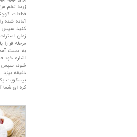
زرده تخم مرغ
قطعات کوچک 
به دست آمد
اشاره خود ف
دقیقه بپزد. 
بیسکویت یک ق
کره ای شما 