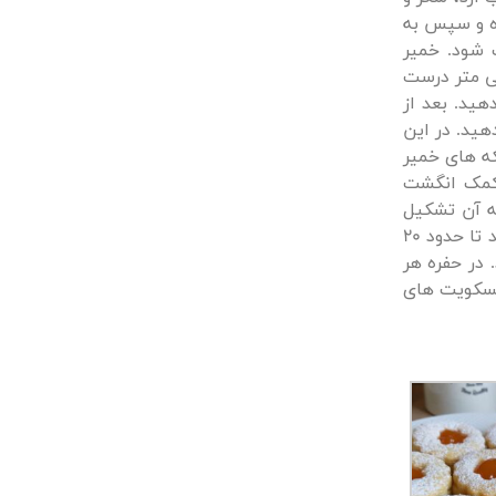
ده و سپس به
 شود. خمیر
اف ورز داده و یک استوانه به طول حدود 30 سانتی متر درست
چال استراحت دهید. بعد از
خامت 2 سانتی متر برش دهید. در این
د. تکه های خمیر
کمک انگشت
ه آن تشکیل
شود، سپس آن را در طبقه پایین فر از قبل گرم شده با دمای 180 درجه قرار دهید تا حدود 20
 در حفره هر
بیسکویت های