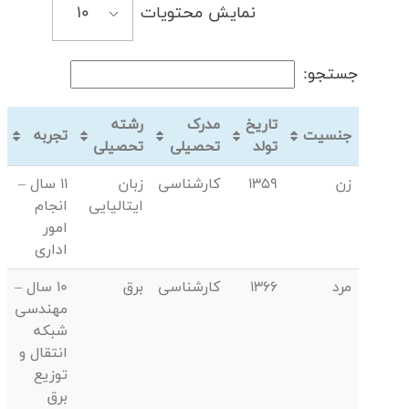
نمایش محتویات
جستجو:
تاریخ
مدرک
رشته
جنسیت
تجربه
تولد
تحصیلی
تحصیلی
زن
1359
کارشناسی
زبان
11 سال –
ایتالیایی
انجام
امور
اداری
مرد
1366
کارشناسی
برق
10 سال –
مهندسی
شبکه
انتقال و
توزیع
برق