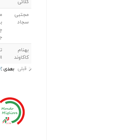
کلائی
مجتبی
م
سجاد
بی
چ
ج
بهنام
تر
کاکاوند
ال
قبلی
بعدی