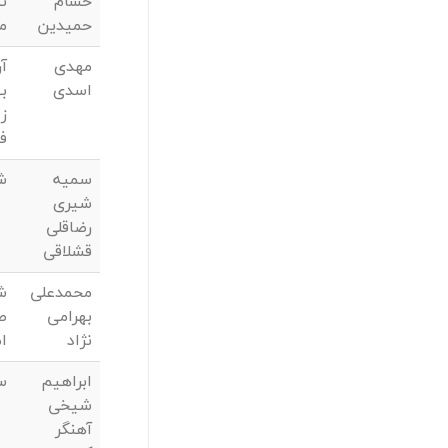
حسام
تک
حمیدین
م
مهدی
آ
اسدی
ب
ز
ف
سمیه
ش
شیری
رضاقلی
قشلاقی
محمدعلی
ش
بهرامی
ص
نژاد
ا
ابراهیم
س
شیخی
آهنگر