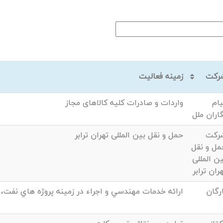
رکت
زمینه فعالیت
یام
واردات و صادرات کلیه کالاهای مجاز
اران ملل
رکت
حمل و نقل بین المللی تهران ترابر
مل و نقل
ن المللی
ران ترابر
رگان
ارائه خدمات مهندسي و اجراء در زمينه پروژه هاي نفت، 