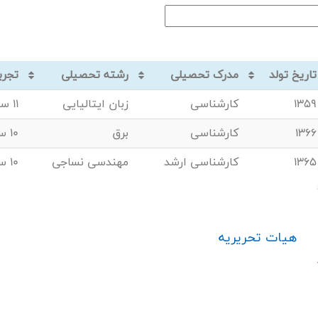
تاریخ تولد
مدرک تحصیلی
رشته تحصیلی
تجرب
1359
کارشناسی
زبان ایتالیایی
11 سال – انجام امور اداری
1366
کارشناسی
برق
10 سال – مهندسی شبکه انتقال و توزیع برق
1365
کارشناسی ارشد
مهندسی نساجی
10 سال – فروش
هیات تحریریه