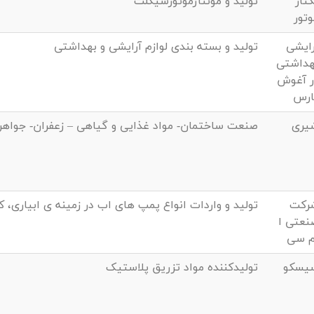
تاز
تولید و مونتاژموتورسیکلت
وتور
رایشی
تولید و بسته بندی لوازم آرایشی و بهداشتی
هداشتی
ر آغوش
ارس
یری
صنعت ساختمان- مواد غذایی و گیاهی – زعفران- جواهر
رکت
تولید و واردات انواع پمپ های اب در زمینه ی ابیاری، 
نعتی ا
م سی
یسکو
تولیدکننده مواد تزریق پلاستیک