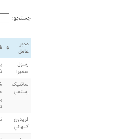
جستجو:
مدیر
ش
عامل
رسول
پ
صغیرا
نگ
ساتنیک
ش
رستمی
ح
بی
ته
فريدون
نا
كيهاني