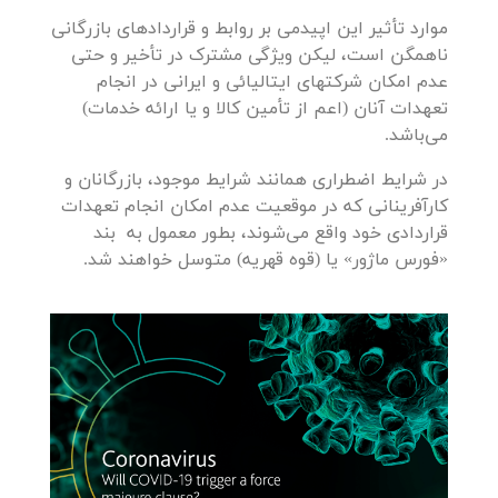
موارد تأثیر این اپیدمی بر روابط و قراردادهای بازرگانی
ناهمگن است، لیکن ویژگی مشترک در تأخیر و حتی
عدم امکان شرکتهای ایتالیائی و ایرانی در انجام
تعهدات آنان (اعم از تأمین کالا و یا ارائه خدمات)
می‌باشد.
در شرایط اضطراری همانند شرایط موجود، بازرگانان و
کارآفرینانی که در موقعیت عدم امکان انجام تعهدات
قراردادی خود واقع می‌شوند، بطور معمول به بند
«فورس ماژور» یا (قوه قهریه) متوسل خواهند شد.