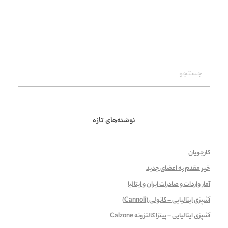
نوشته‌های تازه
کارجویان
خیر مقدم به اعضای جدید
آمار واردات و صادرات ایران و ایتالیا
آشپزی ایتالیایی – کانولی (Cannoli)
آشپزی ایتالیایی – پیتزا کالتزونه Calzone