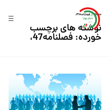
Home
فصلنامه47،
نوشته های برچسب
خورده: فصلنامه47،