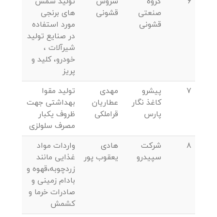
6
گروه
سروش
تولید شمش
صنعتی
قشونی
های برنجی
قشونی
مورد استفاده
در صنایع تولید
شیرآلات ،
خودرو، کلید و
پریز
7
پیشرو
مهدی
تولید مقوا
کاغذ نگار
عطاریان
بهداشتی جهت
پارس
قراملکی
ظروف یکبار
مصرف سلولزی
8
شرکت
هادی
واردات مواد
سپیدرو
یعقوب پور
غذایی مانند
زردچوبه،قهوه و
بادام زمینی و
صادرات خرما و
کشمش