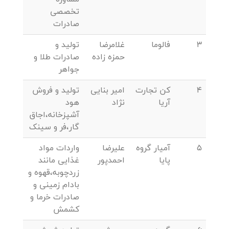
تخصصی
صادرات
3
فالوما
غلامرضا
تولید و
حمزه زاده
صادرات طلا و
جواهر
4
کن تجارت
امیر بنایی
تولید و فروش
آریا
نژاد
هود
آشپزخانه،اجاق
گار،فر و سینک
5
آمیار گروه
علیرضا
واردات مواد
پایا
احمدپور
غذایی مانند
زردچوبه،قهوه و
بادام زمینی و
صادرات خرما و
کشمش