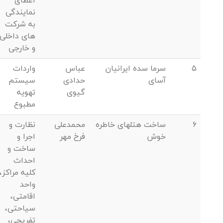
اعطای
نمایندگی
به شرکت
های داخلی
و خارجی
5
سرما سده ایرانیان
عباس
واردات
آسای
حدادی
سیستم
گیوی
تهویه
مطبوع
6
ساخت هتلهای خاطره
محمدعلی
نظارت و
خوش
فرخ مهر
اجرا و
ساخت و
احداث
کلیه مراکز،
واحد
اقامتی،
سیاحتی،
تفریحی،