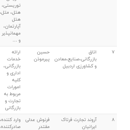
توریستی،
هتل، متل،
هتل
آپارتمان،
مهمانپذیر
و …
7
اتاق
حسین
ارائه
بازرگانی،صنایع،معادن
پیرموذن
خدمات
و کشاورزی اردبیل
بازرگانی،
اداری و
کلیه
امورات
مربوط به
تجارت و
بازرگانی
8
آروند تجارت فرتاک
فرنوش عدلی
وارد کننده،
ایرانیان
مقتدر
صادرکننده،