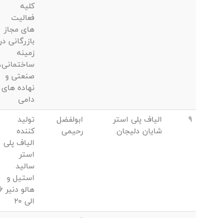
کلیه
فعالیت
های مجاز
بازرگانی در
زمینه
ساختمانی،
صنعتی و
نهاده های
دامی
9
الیاف پلی استر
ابولفضل
تولید
شایان دلیجان
رحیمی
کننده
الیاف پلی
استر
سالید
استیل و
هالو دنیر
الی 20