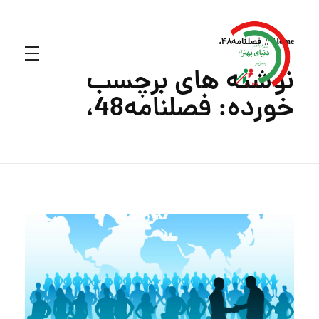
Home
فصلنامه48،
نوشته های برچسب
خورده: فصلنامه48،