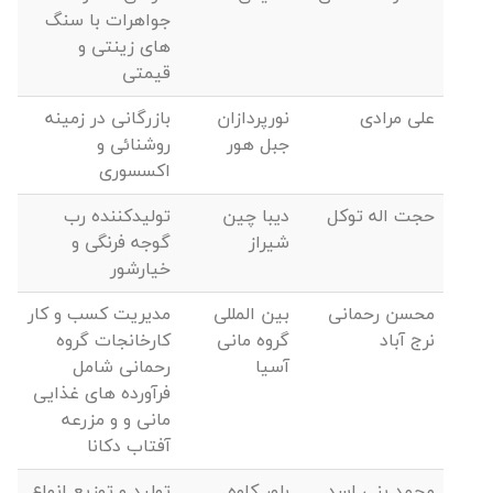
جواهرات با سنگ
های زینتی و
قیمتی
علی مرادی
نورپردازان
بازرگانی در زمینه
جبل هور
روشنائی و
اکسسوری
حجت اله توکل
دیبا چین
تولیدکننده رب
شیراز
گوجه فرنگی و
خیارشور
محسن رحمانی
بین المللی
مدیریت کسب و کار
نرج آباد
گروه مانی
کارخانجات گروه
آسیا
رحمانی شامل
فرآورده های غذایی
مانی و و مزرعه
آفتاب دکانا
محمد بنی اسد
بلور کاوه
تولید و توزیع انواع