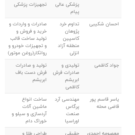
پزشکی عالی
تجهیزات پزشکی
پیام
احسان شکیبی
تداوم خرد
صادرات و واردات و
پژوهان
خرید و فروش و
کاسپین
تولید ساخت قالب
منطقه آزاد
و تجهیزات خودرو و
انزلی
روانکار(روغن موتور)
جواد کاظمی
تولیدی و
تولید و صادرات
صادرات فرش
فرش دست باف
ابریشم
ابریشم
کاظمی
یاسر قاسم پور
مهندسی آرد
ساخت انواع
قاضی محله
پرگاس
ماشین آلات
صنعت
آردسازی و سیلو و
اوراسیا
خوراک دام
معصومه احمدی
حقیقی
طراحی طلا و