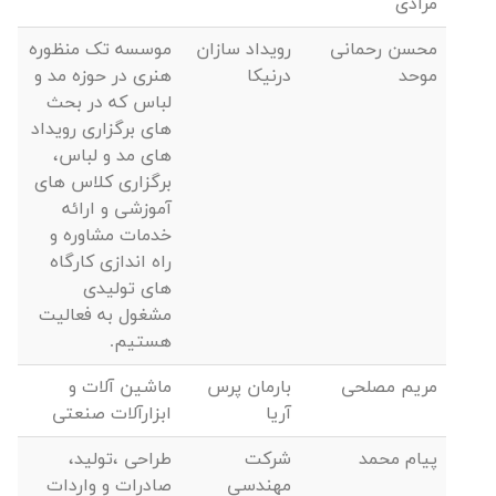
مرادی
محسن رحمانی
رویداد سازان
موسسه تک منظوره
موحد
درنیکا
هنری در حوزه مد و
لباس که در بحث
های برگزاری رویداد
های مد و لباس،
برگزاری کلاس های
آموزشی و ارائه
خدمات مشاوره و
راه اندازی کارگاه
های تولیدی
مشغول به فعالیت
هستیم.
مریم مصلحی
بارمان پرس
ماشین آلات و
آریا
ابزارآلات صنعتی
پیام محمد
شرکت
طراحی ،تولید،
مهندسی
صادرات و واردات