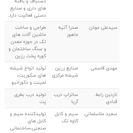
دستباف و بافته
های داری و صنایع
دستی فعالیت دارد
سیدعلی موذن
صدرا آتیه
طراحی و ساخت
ماهور
ماشین آلات های
تک در حوزه معدن
و سنگ ساختمان و
کوره پخت رزین
مهدی قاسمی
صنایع زرین
تولید انواع شیشه
شیشه مرکزی
های سکوریت،
لمینت و دکوراتیو
ناردین رابط
ساتراپ درب
تولید درب بطری
قنادی
آریا
پت
سعید ملاسلمانی
سیم و کابل
تولیدکننده سیم و
کاوه تک
کابل های
صنعتی،ساختمانی