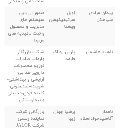
ساختمانی و معدنی
پیمان مرادی
نوبل
صدور ارزیابی
سیاهکل
سرتیفیکیشن
سیستم های
ویستا
مدیریت و محصول
و ثبت تائیدیه های
مرتبط
ناهید هاشمی
پارس روناک
شرکت بازرگانی
فارمد
واردات-صادرات-
توزیع محصولات
دارویی-غذایی-
آرایشی و بهداشتی-
شوینده-ضدعفونی
کننده فردی-محیطی
و بیمارستانی
نامدار
پرشیا جهان
بازرگانی-شرکت
آقاسیدجواداسلام
زیبا
نماینده رسمی
شرکت JALOR