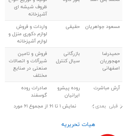
ظروف شیشه ای
آشپزخانه
مسعود جواهریان
حقیقی
واردات و فروش
لوازم دکوری منزل و
لوازم آشپزخانه
حمیدرضا
بازرگانی
فروش و تامین
مهجوریان
سیال کنترل
شیرآلات و اتصالات
اصفهانی
صنعتی در صنایع
مختلف
آرش مباشرت
روده پیشرو
صادرات روده
ایرانیان
گوسفند
قبلی
بعدی
نمایش 1 تا 61 از مجموع 61 مورد
هیات تحریریه