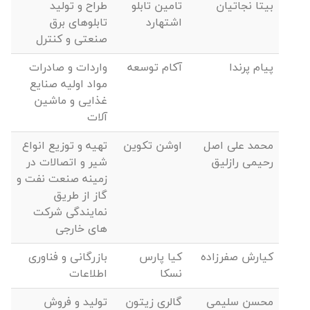
بیتا نجاتیان
تامین تابلو
طراح و تولید
اشتهارد
تابلوهای برق
صنعتی و کنترل
پیام پرندا
آکام توسعه
واردات و صادرات
مواد اولیه صنایع
غذایی و ماشین
آلات
محمد علی اصل
اوشن تکوین
تهیه و توزیع انواع
رحیمی رازلیق
شیر و اتصالات در
زمینه صنعت نفت و
گاز از طریق
نمایندگی شرکت
های خارجی
کیارش صفرزاده
کیا پارس
بازرگانی و فناوری
نسکا
اطلاعات
محسن سلیمی
گالری زیتون
تولید و فروش