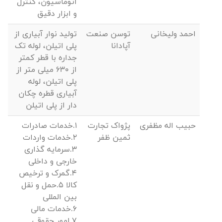
اتوماسیون، کنترل
و ابزار دقیق
احمد ولیخانی
توسن صنعت
تولید نوار آبیاری از
آپادانا
پلی اتیلن، لوله تک
جداره با قطر کمتر
از 630 میلی متر از
پلی اتیلن، لوله
آبیاری قطره چکان
دار از پلی اتیلن
حبیب اله مظفری
پژواک تجارت
1.خدمات صادرات
ثمین ظفر
2.خدمات واردات
3.سرمایه گذاری
خارجی و داخلی
4.گمرک و ترخیص
کالا 5.حمل و نقل
بین المللی
6.خدمات مالی
7.امور حقوقی