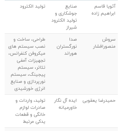
آثویا قاسم
صنایع
تولید الکترود
ابراهیم زاده
جوشکاری و
تولید الکترود
شیراز
سروش
صدا
طراحی، ساخت و
منصورافشار
نورگستران
نصب سیستم های
هوراند
میکروفن کنفرانس،
تجهیزات آمفی
تئاتر، سیستم
پیجینگ، سیستم
نورپردازی و صنایع
انرژی خورشیدی
حمیدرضا یعقوبی
ایده آل نگار
تولید، واردات و
خاورمیانه
صادرات لوازم
خانگی و قطعات
یدکی مرتبط