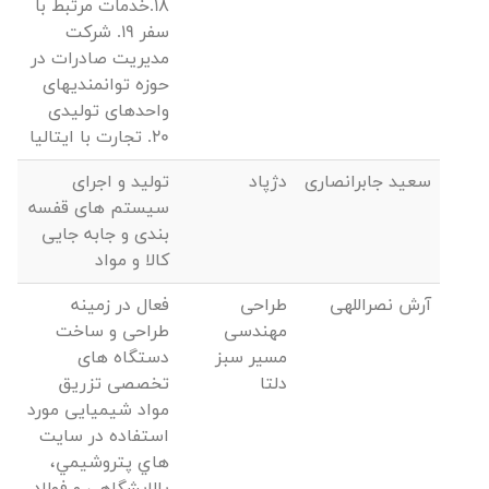
18.خدمات مرتبط با
سفر 19. شرکت
مدیریت صادرات در
حوزه توانمندیهای
واحدهای تولیدی
20. تجارت با ایتالیا
سعید جابرانصاری
دژپاد
تولید و اجرای
سیستم های قفسه
بندی و جابه جایی
کالا و مواد
آرش نصراللهی
طراحی
فعال در زمینه
مهندسی
طراحی و ساخت
مسیر سبز
دستگاه های
دلتا
تخصصی تزریق
مواد شیمیایی مورد
استفاده در سایت
هاي پتروشیمي،