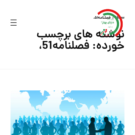
Home
فصلنامه51،
نوشته های برچسب
خورده: فصلنامه51،