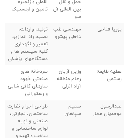
حمل و نقل
اللملی و زنجیره
بین المللی آن
تامین و لجستیک
سو
پوریا فتاحی
مهندسی طب
تولید، واردات،
داخلی پیشرو
نصب، راه اندازی،
تعمیر و نگهداری
کلیه سیستم ها و
دستگاههای پزشکی
عطیه طایفه
وزین آریان
سردخانه های
رستمی
رهام منطقه
صنعتی -قهوه
آزاد انزلی
سازهای کافی شاپی
و رستورانی
عبدالرسول
صمیم
طراحی اجرا و نظارت
موحدیان عطار
سپاهان
ساختمان، تجارتی،
صتعتی و تهیه
لوازم ساختمانی و
ساخت و تهیه و