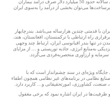
درآمد این صنعت بسیار چشمگیر است و طبق آمار سازمان بهداشت جهانی سالانه حدود 50 میلیارد دلار صرف درآمد بیماران
یرساخت‌ها می‌توان بخشی از درآمد را به‌سوی ایران
ن با قدمتی چندین هزارساله می‌باشد. بندرچابهار
اری راه ارتباطی با ترکمنستان، افغانستان، هند،
ن در تنها بندر اقیانوسی ایران، ارتباط چند وجهی
یکی به‌منابع انرژی، جاذبه توریستی و … از مزایای
رمایه و ارزآوری منحصربه‌فردی می‌گردد.
جایگاه ویژه‌ای در سند چشم‌انداز است که با
نایع نظامی در برنامه‌های غیر نظامی همچون اطفاء
صنعت، کشاورزی، امورتحقیقاتی و… کاربرد دارد.
و ظرفیت‌ها در ایران اشاره نمود که برخی مغفول