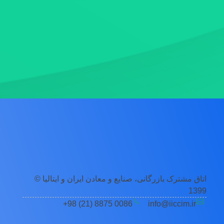
اتاق مشترک بازرگانی، صنایع و معادن ایران و ایتالیا ©
1399
0086 8875 (21) 98+
info@iiccim.ir