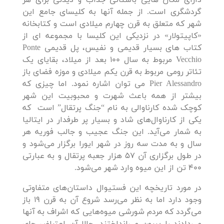
گردشگری است. از جمله آنها به کلیسای جامع این
شهر که متعلق به قرن چهارم میلادی است و کتابخانه
«کاپیتولار» در نزدیکی این کلیسا با مجموعه ای از
کتاب های بسیار قدیمی و نفیس، پل قدیمی Ponte
Vecchio مربوط به سال 100 بعد از میلاد، بقایای یک
تئاتر رومی مربوط به قرن یکم میلادی و موزه فضای باز
Pier Alessandro می توان اشاره نمود. اما چیزی که
بیشتر از همه باعث شهرت و محبوبیت این شهر
کوچک شده کارناوالی به نام “جنگ پرتقال” است که
یکی از کارناوال‌های شاد و بسیار پر طرفدار در ایتالیا
به شمار می‌آید. این جنگ عجیب و جالب فوریه هر
سال و به مدت سه روز در شهر ایورا برگزار می‌شود و
در طول برگزاری آن 57 هزار جعبه پرتقال و به عبارتی
400 تن از این میوه وارد شهر می‌شود.
در مورد تاریخچه این فستیوال داستان‌های متفاوتی
وجود دارد اما به نظر می‌رسد شروع آن به قرن 19 باز
می‌گردد که مردم شورشی میوه‌هایی که اشراف به آنها
می‌دادند را بیرون می‌انداختند. حالا آن اعتراض جای