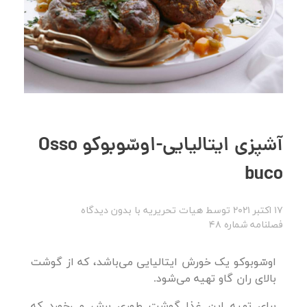
آشپزی ایتالیایی-اوسّوبوکو Osso
buco
17 اکتبر 2021
توسط
هیات تحریریه
با
بدون دیدگاه
فصلنامه شماره 48
اوسّوبوکو یک خورش ایتالیایی می‌باشد، که از گوشت
بالای ران گاو تهیه می‌شود.
برای تهیه این غذا گوشت طوری برش می‌خورد که