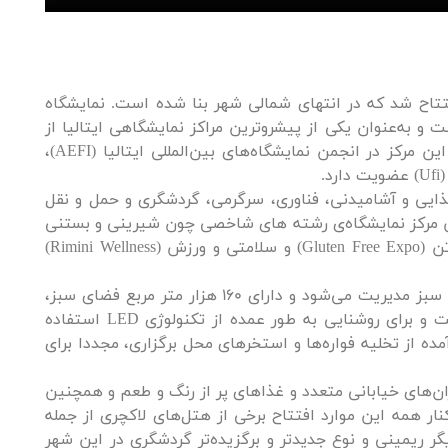
مایشگاهی ریمینی توسط استودیو GMP هامبورگ طراحی و در سال 2001 افتتاح شد که در انتهای شمالی شهر بنا شده است. نمایشگاه
 و به‌عنوان یکی از پیشروترین مراکز نمایشگاهی ایتالیا از
نمایشگاه‌های بین‌المللی، جلسات، کنفرانس‌ها و رویدادهای B2B میزبانی می‌کند. این مرکز در انجمن نمایشگاه‌های بین‌المللی ایتالیا (AEFI)،
مواد غذایی و آشامیدنی، فناوری، سرگرمی، گردشگری و حمل و نقل
یشگاه آن بین‌المللی است. در این مرکز نمایشگاه‌ی رشته های شاخصی چون شیرینی و بستنی
(sigep)، Expodental در حوزه دندانپزشکی و دندانسازی، محصولات غذایی فاقد گلوتن (Gluten Free Expo) و سلامتی و ورزش (Rimini Wellness)
جالب است بدانیم این مرکز با سیاست‌ حفظ و حمایت از محیط زیست و فضاهای سبز مدیریت می‌شود و دارای 160 هزار متر مربع فضای سبز،
1500اصله درخت و بوته و 30 هزار متر مربع چمن است. نورپردازی آن طبیعی است و برای روشنایی به طور عمده از تکنولوژی LED استفاده
ه از تخلیه فواره‌ها و استخرهای محل برگزاری، مجددا برای
ن‌های خیابانی متعدد و غذاهای پر از رنگ و طعم و همچنین
نار همه این موارد افتتاح برخی از هتل‌های لاکچری از جمله
ی دیگر ریمینی و نوع جدیدتر و برگزیده‌تر گردشگری در این شهر