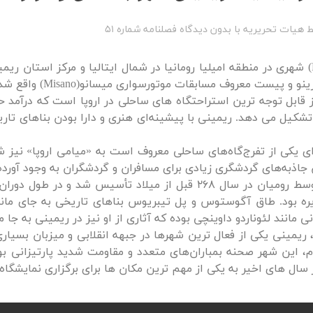
ط
هیات تحریریه
با
بدون دیدگاه
فصلنامه شماره 51
ریمینی (Rimini) شهری در منطقه امیلیا رومانیا در شمال ایتالیا و مرکز ا
پیست معروف مسابقات موتورسواری میسانو(Misano) واقع شده است.
 قابل توجه ترین استراحتگاه های ساحلی در اروپا است که درآمد ح
تشکیل می دهد. ریمینی با پیشینه‌ای هنری و دارا بودن بناهای تاری
جاذبه‌های گردشگری زیادی برای مسافران و گردشگران به وجود آورد
شهر ریمینی توسط رومیان در سال 268 قبل از میلاد تأسی
 بود. طاق آگوستوس و پل تیبریوس بناهای تاریخی به جای مانده 
ی مانند لئوناردو داوینچی بوده که آثاری از او نیز در ریمینی به جا 
 ریمینی یکی از فعال ترین شهرها در جبهه انقلابی و میزبان بسیاری 
 این شهر صحنه بمباران‌های متعدد و مقاومت شدید پارتیزانی بود
ر سال های اخیر به یکی از مهم ترین مکان ها برای برگزاری نمایشگاه