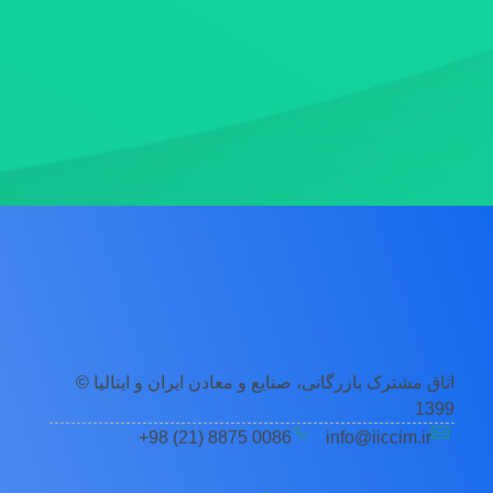
اتاق مشترک بازرگانی، صنایع و معادن ایران و ایتالیا ©
1399
0086 8875 (21) 98+
info@iiccim.ir