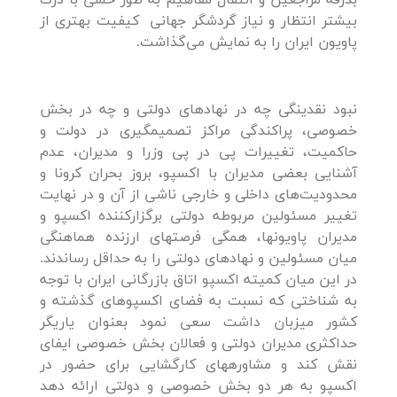
بدرقه مراجعین و انتقال مفاهیم به طور حسی با درک
بیشتر انتظار و نیاز گردشگر جهانی کیفیت بهتری از
پاویون ایران را به نمایش می‌گذاشت.
نبود نقدینگی چه در نهادهای دولتی و چه در بخش
خصوصی، پراکندگی مراکز تصمیم­گیری در دولت و
حاکمیت، تغییرات پی در پی وزرا و مدیران، عدم
آشنایی بعضی مدیران با اکسپو، بروز بحران کرونا و
محدودیت‌های داخلی و خارجی ناشی از آن و در نهایت
تغییر مسئولین مربوطه دولتی برگزارکننده اکسپو و
مدیران پاویون­ها، همگی فرصت­های ارزنده هماهنگی
میان مسئولین و نهادهای دولتی را به حداقل رساندند.
در این میان کمیته اکسپو اتاق بازرگانی ایران با توجه
به شناختی که نسبت به فضای اکسپوهای گذشته و
کشور میزبان داشت سعی نمود بعنوان یاریگر
حداکثری مدیران دولتی و فعالان بخش خصوصی ایفای
نقش کند و مشاوره­های کارگشایی برای حضور در
اکسپو به هر دو بخش خصوصی و دولتی ارائه دهد