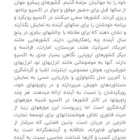
خود را به جهانیان عرضه کنیم. کشورهای پیشرو جهان
از سالها قبل برای حضور موفق و موثر در اکسپو برنامه­
ریزی کردند. کشورها سعی می­کنند در اکسپو رویکرد و
برنامه خودشان را برای سالهای آینده به نمایش بگذارند
و نشان دهند که برای مقابله با چالش­های بشری در پنج
سال آینده چه راهکارهایی دارند. کشورهایی مانند
امریکا، اسپانیا، هلند، عربستان، امارات، فرانسه و
دیگر کشورهای اروپایی نگاهی بسیار جدی به اکسپو
دارند. آنها به موضوعاتی مانند انرژی­های نو، انرژی­های
خورشیدی، هوش مصنوعی، اینترنت اشیا و گردشگری
با آخرین مدل تکنولوژی و بازاریابی حسی به نمایش
دستاوردهای خویش می­پردازند و در پاویون­های خود،
رویکردشان را نسبت به آینده ارائه می­دهند. هر چند
پاویون­ها در اکثر کشورها در اکسپو شبیه موزه­های
گردشگری است اما زیرپوست این موزه­های زیبا از
حیث فناوری تلاش هوشمندانه­ای برای توسعه تجارت
خارجی در جریان است. چنین فضایی که سرشار از
ایده­های فناورانه، خلاقانه و آینده­نگرانه است به
مدیران کسب و کارها شناخت مناسبی نسبت به آینده