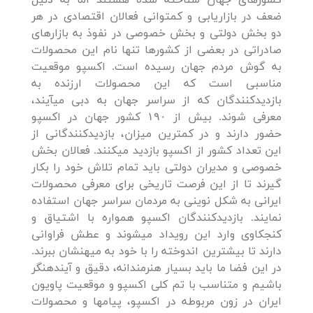
کشورهای جهان شناخته شده هستند اما به دلیل
ضعف در بازاریابی و کم­توانی فعالان اقتصادی در هر
دو بخش دولتی و بخش خصوصی در نفوذ به بازارهای
صادراتی در بعضی از کشورها تنها نام این محصولات
به گوش مردم جهان رسیده است. اکسپو موقعیت
مناسبی است که این محصولات ارزنده به
بازدیدکنندگان که از سراسر جهان به دبی می­آیند،
معرفی شوند. بیش از ۱۹۰ کشور جهان در اکسپو
حضور دارند و در کمترین میزان، بازدیدکنندگانی از
این تعداد کشور از اکسپو بازدید می­کنند. فعالان بخش
خصوصی و مدیران دولتی باید تمام تلاش خود را بکار
گیرند تا از این فرصت تاریخی برای معرفی محصولات
ایرانی به شکل نوینی به مردمان سراسر جهان استفاده
نمایند. بازدیدکنندگان اکسپو همواره با اشتیاق و
کنجکاوی وارد این رویداد می­شوند و عطش فراوانی
دارند تا بیشترین اندوخته را با خود به میهنشان ببرند.
در این فضا ما باید بسیار هنرمندانه، دقیق و آینده­نگر
باشیم و متناسب با تم کلی اکسپو و موقعیت پاویون
ایران در زون مربوطه در اکسپو، پیامها و محصولات