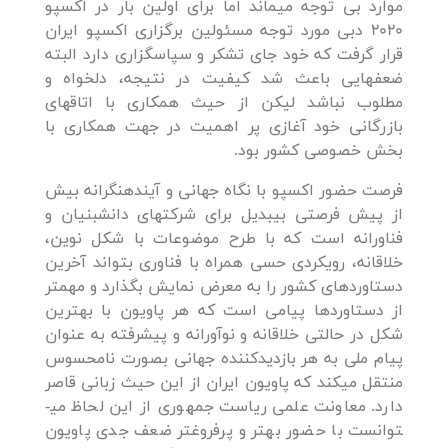
موارد بی توجه می­ماند اما برای اولین بار در اکسپو
2020 دبی مورد توجه مسئولین برگزاری اکسپو ایران
قرار گرفت که خود جای تشکر و سپاسگزاری دارد البته
ضعف­هایی باعث شد کیفیت در نتیجه، دلخواه و
مطلوب نباشد لیکن از حیث همکاری با اتاق­های
بازرگانی خود آغازی پر اهمیت در جهت همکاری با
بخش خصوصی کشور بود.
فرصت حضور اکسپو با نگاه جهانی و آینده­نگرانه بیش
از پیش فرصتی بی­بدیل برای شرکت­های دانش­بنیان و
فناورانه است که با طرح موضوعات با شکل نوین،
خلاقانه، رویکردی حسی همراه با فناوری بتواند آخرین
دستاوردهای کشور را به معرض نمایش بگذارد و مهمتر
از دستاوردها پیامی است که هر پاویون با بهترین
شکل در حالتی خلاقانه و نوآورانه و پیشرفته به عنوان
پیام ملی به هر بازدیدکننده جهانی بصورت نامحسوس
منتقل می­کند که پاویون ایران از این حیث زبانی قاصر
دارد. معاونت علمی ریاست جمهوری از این لحاظ می­
توانست با حضور بهتر و پرفروغ­تر ضعف جدی پاویون