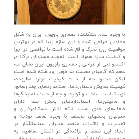
با وجود تمام مشکلات، معماری پاویون ایران به شکل
مطلوبی طراحی شده و این سازه زیبا که در بهترین
موقعیت زون تحرک واقع شده است با نواقصی در اجرا
و کیفیت سازه همراه است. تمجید مسئولان برگزاری
اکسپو دبی از طراحی و معماری پاویون ایران نشان می­
دهد که گام­های نخست به خوبی برداشته شده است
لیکن محتوا چه از حیث کیفیت موارد مطروحه،
کیفیت نمایش دستاوردها، استانداردهای چند رسانه­
ای، کیفیت ساخت و تولید، و چه از حیث، نمایشگرها
و مانیتورها، استانداردهای پخش صدا دارای
ضعف‌های جدی است البته تلاش دست­اندرکاران و
متولیان بخش­های مختلف با وجود ضعف بودجه و
تغییرات و تاثیرات متعدد مدیران سیاستگذار در
ایجاد این ضعف و پراکندگی در انتقال مفاهیم به
مراجعین انکارناپذیر است. در چنین رویدادهایی