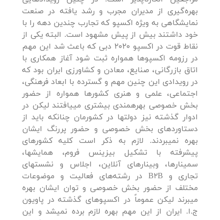
بهره‌گیری از مدیران مجرب و رشد یافته در صنعت
نمایشگاهی به ویژه اکسپو که تجارب چندین دهه را با
خود داشتند بیش از پیش مشهود است. البته یکی از
نقاط قوت در اکسپو 2020 دبی که باعث شد این مهم
در رزومه اکسپوها همواره ثبت شود آغاز همکاری با
اتاق بازرگانی، صنایع، معادن و کشاورزی ایران بود که
در رویدادی این چنین مهم و گسترده با ابعاد فرهنگی،
اجتماعی، علمی و هنری کشورها همواره از حضور
بخش خصوصی بهره­مندی بیشتری می­یافتند لیکن در
ادوار گذشته نیز دولت­ها در کشورمان چنانکه باید از
دستاوردهای بخش خصوصی و حضور پررنگ ایشان
بهره نمی­بردند. لازم به ذکر است کلیه کشورهای
پیشرفته با تشکیل بیزینس فروم، همایش­ها،
سمینارها، وبینارهای آنلاین، اجلاس­ و نشست­های
تجاری و B2B در رشته‌های فعالیت و موضوعات
مختلف از حضور بخش خصوصی و توان ایشان بهره
می­برند لیکن عموماً در اکسپوهای گذشته در پاویون
ج.ا. ایران از این مهم بهره لازم برده نمی­شد و این