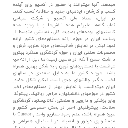
می­دهد. آنها می­توانند با حضور در اکسپو برای آینده
کسب و کارشان، ایده­های جدید و خلاقانه کسب کنند.
در ایران، ستاد ملی اکسپو و شرکت سهامی
نمایشگاه‌ها علیرغم همه تلاش‌ها و با وجود همه
کاستی­های بودجه‌ای بصورت کلی، نمایشی متوسط از
رسالت ایران در حوزه ارائه دستاوردهای کشور ارائه
نمود لیکن در نمایش فعالیت‌های حوزه هنری، فرش و
محصولات سنتی ایران و حوزه گردشگری عملکرد بهتری
داشت ضمن آنکه در همین زمینه‌ها نیز، ارائه می­
توانست با دستاوردهای نوین و به شکل بهتری همراه
باشد. هرچند کشور ما به دلایل متعددی در سالهای
اخیر، درگیر چالش­های جدی است لیکن شکل حضور
ایران می­توانست با نمایش بهتر از دستاوردهای اخیر
کشور در حوزه­های دانش­بنیان، جراحی رباتیک، پیشرفت­
های پزشکی و دارویی و صنعتی، کاتالیست­ها، گردشگری
سلامت، پیشرفت­های اخیر در بخش خصوصی کشور و
غیره همراه باشد، عدم وجود سناریو واحد و Curator با
مهمان­نوازی درخور و انضباط در استقبال، همراهی و