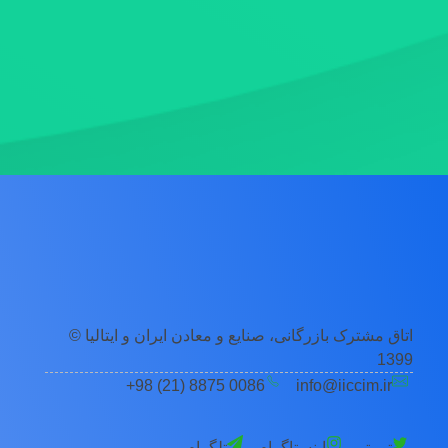
اتاق مشترک بازرگانی، صنایع و معادن ایران و ایتالیا ©
1399
0086 8875 (21) 98+
info@iiccim.ir
توییتر
اینستاگرام
تلگرام