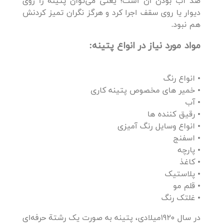
ضد آب بودن آن است؛ یعنی می‌توان پتینه را روی
دیوار یا روی سقف اجرا کرد و هرگز نگران تمیز کردنش
هم نبود.
مواد مورد نیاز در انواع پتینه:
• انواع رنگ
• خمیر های مخصوص پتینه کاری
• آب
• رقیق کننده ها
• انواع وسایل رنگ آمیزی
• اسفنج
• پارچه
• کاغذ
• پلاستیک
• قلم مو
• غلتک رنگ
در سال 1920میلادی، پتینه به صورت یک رشتة حرفه‌ای