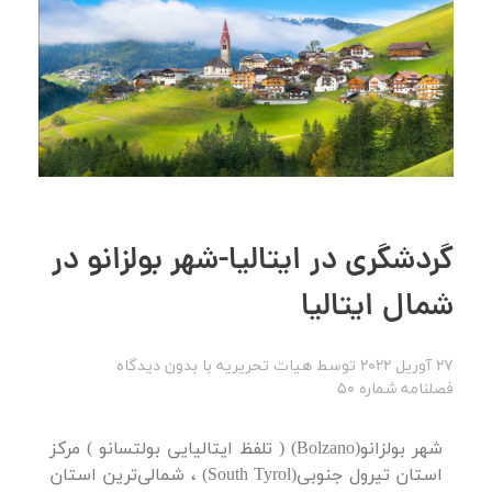
گردشگری در ایتالیا-شهر بولزانو در
شمال ایتالیا
27 آوریل 2022
توسط
هیات تحریریه
با
بدون دیدگاه
فصلنامه شماره 50
شهر بولزانو(Bolzano) ( تلفظ ایتالیایی بولتسانو ) مرکز
استان تیرول جنوبی(South Tyrol) ، شمالی‌ترین استان