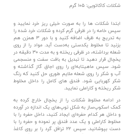
شکلات کاکائویی: 105 گرم
ابتدا شکلات ها را به صورت خیلی ریز خرد نمایید و
سپس خامه را در ظرفی گرم کرده و شکلات خرد شده را
به تدریج به ظرف اضافه کنید و با دور 3 همزن هم
بزنید تا مخلوط یکدستی به‌دست آید. مواد را از روی
شعله برداشته، در ظرفی ریخته و به مدت 30 دقیقه در
یخچال قرار دهید تا تبدیل به بافت سفت و منسجمی
شود. سپس ماهیتابه‌ای را روی اجاق گاز گذاشته و
آب و شکر را روی شعله ملایم طوری حل کنید که رنگ
شکر کهربایی شود. فندق های کامل را داخل مخلوط
شکر ریخته و کاراملی نمایید.
در ادامه مخلوط شکلات را از یخچال خارج کرده به
کمک اسکوپ‌ساز به شکل توپ‌های یک اندازه در آورده
و داخل هر کدام حفره‌ای ایجاد کنید، داخل حفره را با
مخلوط کاراملی و یک عدد فندق پر نموده و حفره را با
دست بپوشانید. سپس 22 ترافل گرد را بر روی کاغذ