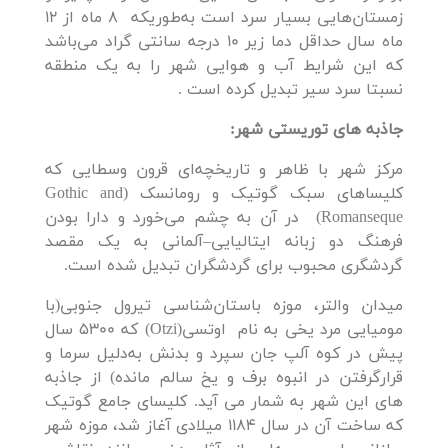
زمستان‌هایی بسیار سرد است به‌طوریکه 8 ماه از 12
ماه سال حداقل دما زیر 10 درجه سانتی گراد می‌باشد
که این شرایط آب و هوایی شهر را به یک منطقه
نسبتا سرد سیر تبدیل کرده است .
جاذبه های توریستی شهر:
مرکز شهر با ظاهر و تاریخچه‌ای قرون وسطایی که
کلیساهای سبک گوتیک و رومانسک (Gothic and
Romanseque) در آن به چشم می‌خورد و دارا بودن
فرهنگ دو زبانه ایتالیایی–آلمانی به یک مقصد
گردشگری محبوب برای گردشگران تبدیل شده است.
میدان والتر، موزه باستان‌شناسی تیرول جنوبی(با
مومیایی مرد یخی به نام اوتسی(Otzi) که 5300 سال
پیش در کوه آلپ جان سپرد و بدنش به‌دلیل سرما و
قرارگرفتن در انبوه برف و یخ سالم مانده) از جاذبه
های این شهر به شمار می آید. کلیسای جامع گوتیک
که ساخت آن در سال 1184 میلادی آغاز شد، موزه شهر