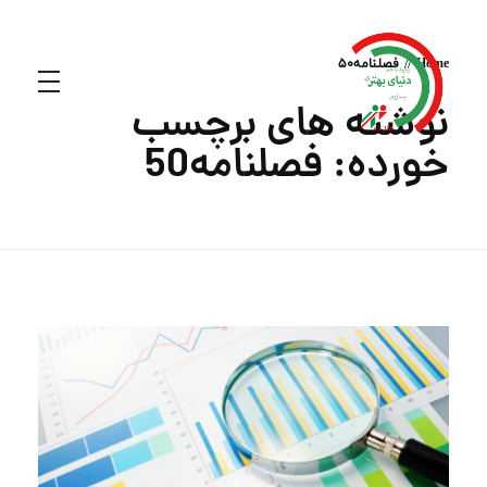
Home
فصلنامه50
نوشته های برچسب
خورده: فصلنامه50