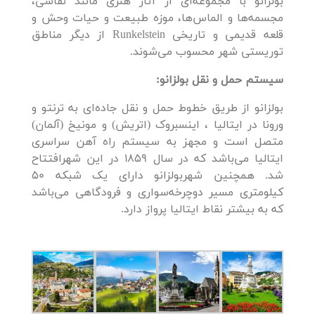
بولزانو با مجموعه‌ای از آثار هنری مانند نقاشی،
مجسمه‌ها و الماس‌ها، موزه طبیعت و حیات وحش و
قلعه قدیمی و تاریخی Runkelstein از دیگر مناطق
توریستی شهر محسوب می‌شوند.
سیستم حمل و نقل بولزانو:
بولزانو از طریق خطوط حمل و نقل جاده‌ای به ترنتو و
ورونا در ایتالیا ، اینسبروک (اتریش) و مونیخ (آلمان)
متصل است و مجهز به سیستم راه آهن سراسری
ایتالیا می‌باشد که در سال 1859 در این شهرافتتاح
شد. همچنین شهر‌بولزانو دارای یک شبکه 50
کیلومتری مسیر دوچرخه‌سواری و فرودگاهی می‌باشد
که به بیشتر نقاط ایتالیا پرواز دارد.