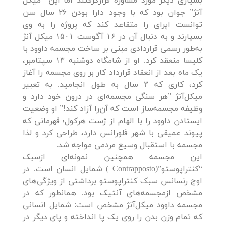
بسیاری دیگر مورد مشاوره قرارگرفتند اما این “میکل
آنژ” جوان بود که با وجود دارا بودن 26 سال سن
توانست اپرای را متقاعد کند که پروژه را به وی
بسپارند و به دنبال آن در ۱۶ آگوست ۱۵۰۱ میکل آنژ
به‌طور رسمی قراردادی مبنی بر ساخت مجسمه داوود با
کلیسا منعقد کرد. او از شامگاه دوشنبه ۱۳ سپتامبر،
یک ماه بعد از انعقاد قرارداد کار بر روی مجسمه را آغاز
کرد، کاری که ۳ سال به طول انجامید. به تعبیر
میکل‌آنژ ”هر سنگی مجسمه‌ای در درون خود دارد و
وظیفه مجسمه‌ساز است که آن‌را آزاد کند!” او وضعیت
ایستادن داوود را با الهام از ژست هرکول؛ قهرمانی که
پیوند عمیقی با شهر فلورانس دارد، طراحی کرد و لذا
مجسمه با استقبال وسیع مردمی مواجه شد.
این مجسمه همچنین نمونه‌ای ازسبک
“کنتراپوستو”(Contrapposto ) شمایل انسان است. در
اوج رنسانس سبک کنتراپوستو برداشتی از ویژگی‌های
مشخص ازمجسمه‌های آنتیک بود. همانطور که در
مجسمه داوود میکل‌آنژ مشخص است: شمایل انسانی
که تمام وزن بدن را روی یک پا انداخته و پای دیگر در