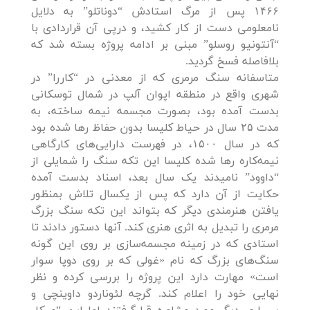
۱۴۶۶ پس از مرگ استادش “دوناتلو” به دلایل
نامعلومی دست از کار کشید، و درپی آن قراردادی با
“آنتونیو روسلو” مبنی بر ادامه پروژه بسته شد که
بلافاصله فسخ گردید.
متاسفانه سنگ مرمری که از معدنی در “کاررا” در
شهری واقع در منطقه اپوان آلپ در شمال توسکانی
بدست آمده بود، بصورت مجسمه نیمه ساخته، به
مدت ۲۵ سال در حیاط کلیسا بدون حفاظ رها شده بود
که در سال ۱۵۰۰، در فهرست دارایی‌های کارگاهی
نیمه‌کاره رها شده کلیسا این تکه سنگ را شمایلی از
“داوود” نامیدند یک سال بعد، اسناد بدست آمده
حکایت از آن دارد که پس از یکسال تلاش بمنظور
یافتن هنرمندی دیگر که بتواند این تکه سنگ بزرگ
مرمری را تبدیل به اثری هنری کند. آنها دستور دادند تا
استادی که در زمینه مجسمه‌سازی بر روی این گونه
سنگ‌های بزرگ که نام «غولی که بر روی دوپا سوار
است» مهارت دارد این پروژه را بررسی کرده و نظر
نهایی خود را اعلام کند. گرچه لئوناردو داوینچی و