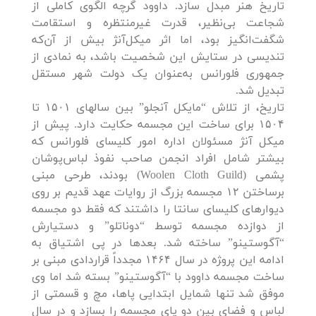
تاریخ هنر مبدل سازد. داوود گرچه الگوی کاملی از
شجاعت بی‌نظیر، قدرت غیرمنتظره و استقامت
شگفت‌انگیز بود، اما اثر میکل‌آنژ بیش از آن‌که
تندیسی در ستایش این شخصیت باشد، به نمادی از
جمهوری فلورانس به‌عنوان یک دولت شهر مستقل
تبدیل شد.
تاریخ، از تلاش “مایکل آنجلو” بین سالهای ۱۵۰۱ تا
۱۵۰۴ برای ساخت این مجسمه حکایت دارد. پیش از
میکل آنژ مسئولان اداره امور کلیسای فلورانس که
بیشتر شامل افراد انجمن صاحب نفوذ لباس‌پوشان
پشمی (Woolen Cloth Guild) بودند، طرحی مبنی
برساختن ۱۲ مجسمه بزرگ از روایات عهد قدیم بر روی
دیوارهای کلیسای سانتا را داشتند که فقط دو مجسمه
از دوازده مجسمه توسط “دوناتلو” و دستیارش
“آگوستینو” ساخته شد. بعدها در پی اشتیاق به
ادامه این پرو‍ژه در سال ۱۴۶۴ مجدداً قراردادی مبنی بر
ساخت مجسمه داوود با “آگوستینو” بسته شد اما وی
موفق شد تنها شمایل ابتدایی پاها، مچ و قسمتی از
لباس و فضای بین دو پای مجسمه را بسازد و در سال