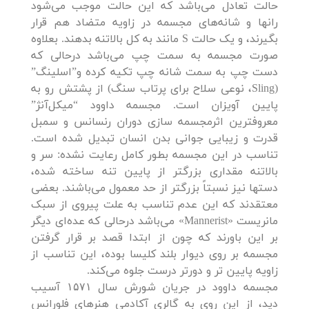
حالت تعادل می‌باشد که این حالت موجب می‌شود
رانها و شانه‌های مجسمه در زاویه متضاد هم قرار
بگیرند، و یک حالت S مانند به کل بالاتنه بدهند. بعلاوه
صورت مجسمه به سمت چپ می‌باشد درحالی که
دست چپ به سمت شانه چپ تکیه کرده و”اسلینگ”
(Sling، نوعی سلاح برای پرتاب سنگ) از پشتش رو به
پایین آویزان است. مجسمه داوود “میکل‌آنژ”
معروفترین اثرمجسمه سازی دوران رنسانس و سمبل
قدرت و زیبایی جوانی بدن انسان تبدیل شده ‌است.
تناسب در این مجسمه بطور کامل رعایت نشده: سر و
بالاتنه مقداری بزرگتر از پایین تنه ساخته شده‌،
دستها نیز نسبتاً بزرگتر از حد معمول می‌باشند. بعضی
معتقدند که این عدم تناسب به علت پیروی از سبک
مانریست «Mannerist» می‌باشد درحالی که عده‌ای دیگر
بر این باورند که چون از ابتدا قصد بر قرار گرفتن
مجسمه بر روی دیوار بلند کلیسا بوده، این تناسب از
زاویه پایین تر و دورتر درست جلوه می‌کند.
مجسمه داوود در جریان شورش سال ۱۵۷۱ آسیب
دید، از این روی به گالری آکادمی هنرهای فلورانس