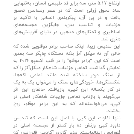
ارتفاع ۵.۱۷ متر، سه برابر قد طبیعی انسان، به‌تنهایی
نماد تحول ژرفی است که در عصر رنسانس تحقق
یافت و در پی آن، پیکربندی انسانی با تاکید بر
جزئیات و تناسب بدن، جایگزین مجسمه‌های
اساطیری و تمثال‌های مذهبی در دنیای آفرینش‌های
هنری شد.
این تندیس زیبا، اینک صاحب برادر دوقلویی شده که
خالق آن نه میکل آنژ بلکه دستگاه چاپگر سه بعدی
است که این “برادر دوقلو” را در قلب اکسپو 2022 به
نمایش گذاشت. تمامی جزئیات شاهکار میکل‌آنژ را که
از سنگ مرمر ساخته شده مانند تمامی لکه‌ها،
شکستگی‌ها، خوردگی‌های سنگ را می‌توان یک به یک
در کار یکساله این کپی، بازیافت. خالقان این اثر
می‌گویند با بازتاب تمامی جزییات شاهکار اصلی در
کپی، می‌خواسته‌اند که به این برادر دوقلو، روح
بخشند.
تنها تفاوت این کپی با اصل این است که تندیس
داوود کپی وزنش ده بار کمتر از مجسمه اصلی در
فلورانس ایتالیاست. مدیر گالری آکادمی فلورانس که