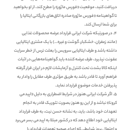
دریافت کنید، موقعیت «فورس ماژور» را مطرح کند، از او بخواهید
تا گواهینامه «فورس ماژور» صادره اتاق‌های بازرگانی ایتالیا را
برای شما ارسال کند.
در صورتیکه شرکت ایرانی قرارداد عرضه محصولات غذایی
(مانند زعفران، خشکبار، گوشت و غیره…) با یک مشتری ایتالیایی
داشته باشد و طرف ایتالیایی سرویس را بعلت ترس از خطر سرایت
عفونت نپذیرد، طرف عرضه کننده باید گواهینامه‌هایی در اثبات
اینکه کالا بشدت تحت کنترل و آزمایشات لازم در ایران قرار گرفته
فراهم آورد تا قادر باشد به طریق مؤثری طرف مقابل را وادار به
پذیرفتن خدمات موضوع قرارداد نماید.
اگر شرکت ایرانی هنوز در شرایط اضطراری به دلیل «اپیدمی
کرونا» نباشد و از این رو هنوز بصورت تئوریک قادر به انجام
تعهدات خود باشد، باید، به نشانه حسن نیت، به طرف قرارداد
ایتالیایی خود اطلاع دهد که در کشور مبتلا به اپیدمی بسر می‌برد
و احتمال بروز شرایطی که اجرای صحیح تعهدات قرارداد را