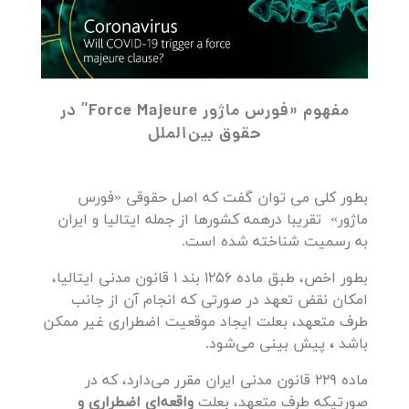
مفهوم «فورس ماژور Force Majeure” در
حقوق بین‌الملل
بطور کلی می توان گفت که اصل حقوقی «فورس
ماژور» تقریبا درهمه کشورها از جمله ایتالیا و ایران
به رسمیت شناخته شده است.
بطور اخص، طبق ماده 1256 بند 1 قانون مدنی ایتالیا،
امکان نقض تعهد در صورتی که انجام آن از جانب
طرف متعهد، بعلت ایجاد موقعیت اضطراری غیر ممکن
باشد
،
پیش بینی می‌شود.
ماده 229 قانون مدنی ایران مقرر می‌دارد، که در
صورتیکه طرف متعهد، بعلت
واقعه‌ای اضطراری و