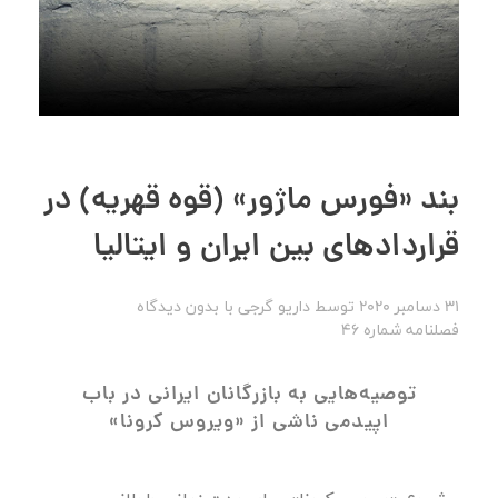
بند «فورس ماژور» (قوه قهریه) در
قراردادهای بین ایران و ایتالیا
31 دسامبر 2020
توسط
داریو گرجی
با
بدون دیدگاه
فصلنامه شماره 46
توصیه‌هایی به بازرگانان ایرانی در باب
اپیدمی ناشی از «ویروس کرونا»