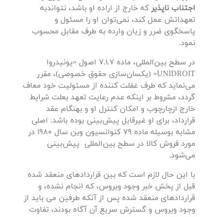
اجتناب ناپذیر
که خارج از اراده او باشد، نتواندبه
تعهداتش عمل کند، نمی‌توان او را مسئول و
پاسخگوی ضرر و زیان وارده به طرف مقابل محسوب
نمود.
در سطح بین‌المللی، ماده 7.1.7 اصول «یونیدروا
UNIDROIT» (یکسان‌سازی حقوق خصوصی)، مقرر
می‌نماید که طرف غفلت کننده از مسئولیت خود معاف
گردد، مشروط بر اینکه عدم رعایت تعهد بعلت شرایط
خارج ازچارچوب و امکان کنترل او و بهنگام عقد
قرارداد، برای او غیرقابل پیش‌بینی بوده باشد. اصلی
مشابه بوسیله ماده 79 کنوانسیون وین سال 1980 در
مورد فروش کالا در سطح بین‌المللی پیش‌بینی
می‌شود.
با این حال لازم است که بین قراردادهای منعقد شده
قبل از پخش خبر وجود ویروس، که انجام نشده، و
قراردادهای منعقد شده پس از آنکه طرفین می باید از
وجود ویروس و گسترش سریع آن آگاه بودند، تفاوت