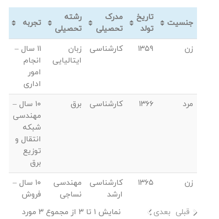
تاریخ
مدرک
رشته
جنسیت
تجربه
تولد
تحصیلی
تحصیلی
زن
1359
کارشناسی
زبان
11 سال –
ایتالیایی
انجام
امور
اداری
مرد
1366
کارشناسی
برق
10 سال –
مهندسی
شبکه
انتقال و
توزیع
برق
زن
1365
کارشناسی
مهندسی
10 سال –
ارشد
نساجی
فروش
قبلی
بعدی
نمایش 1 تا 3 از مجموع 3 مورد