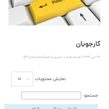
کارجویان
28 می 2023
توسط
هیات تحریریه
فصلنامه شماره 53
نمایش محتویات
جستجو:
تاریخ
مدرک
رشته