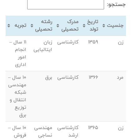
جستجو:
تاریخ
مدرک
رشته
جنسیت
تجربه
تولد
تحصیلی
تحصیلی
زن
1359
کارشناسی
زبان
11 سال –
ایتالیایی
انجام
امور
اداری
مرد
1366
کارشناسی
برق
10 سال –
مهندسی
شبکه
انتقال و
توزیع
برق
زن
1365
کارشناسی
مهندسی
10 سال –
ارشد
نساجی
فروش