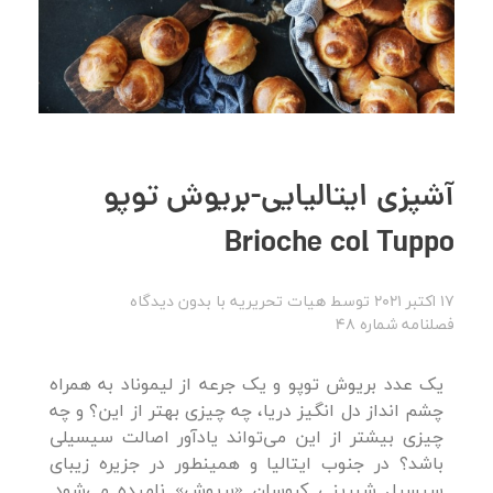
آشپزی ایتالیایی-بریوش توپو
Brioche col Tuppo
17 اکتبر 2021
توسط
هیات تحریریه
با
بدون دیدگاه
فصلنامه شماره 48
یک عدد بریوش توپو و یک جرعه از لیموناد به همراه
چشم انداز دل انگیز دریا، چه چیزی بهتر از این؟ و چه
چیزی بیشتر از این می‌تواند یادآور اصالت سیسیلی
باشد؟ در جنوب ایتالیا و همینطور در جزیره زیبای
سیسیل شیرینی کروسان «بریوش» نامیده می‌شود.