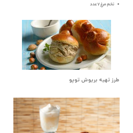
تخم مرغ 7 عدد
طرز تهیه بریوش توپو