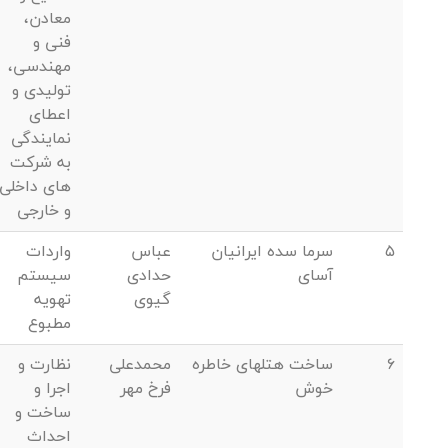
معادن،
فنی و
مهندسی،
تولیدی و
اعطای
نمایندگی
به شرکت
های داخلی
و خارجی
5
سرما سده ایرانیان
عباس
واردات
آسای
حدادی
سیستم
گیوی
تهویه
مطبوع
6
ساخت هتلهای خاطره
محمدعلی
نظارت و
خوش
فرخ مهر
اجرا و
ساخت و
احداث