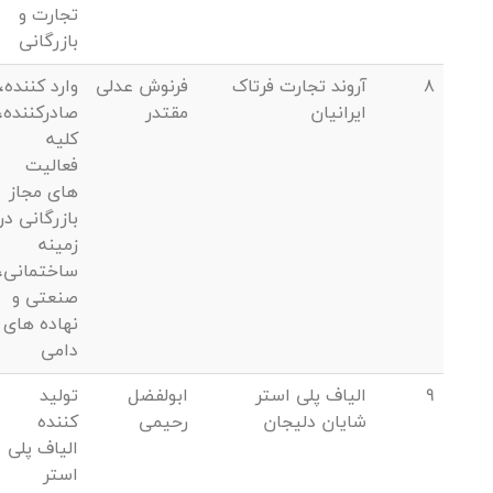
تجارت و
بازرگانی
8
آروند تجارت فرتاک
فرنوش عدلی
وارد کننده،
ایرانیان
مقتدر
صادرکننده،
کلیه
فعالیت
های مجاز
بازرگانی در
زمینه
ساختمانی،
صنعتی و
نهاده های
دامی
9
الیاف پلی استر
ابولفضل
تولید
شایان دلیجان
رحیمی
کننده
الیاف پلی
استر