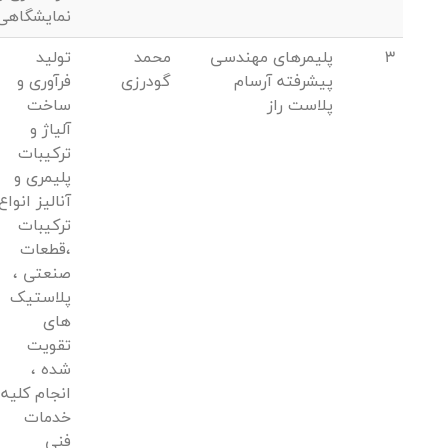
نمایشگاهی
3
پلیمرهای مهندسی
محمد
تولید
پیشرفته آرسام
گودرزی
فرآوری و
پلاست راز
ساخت
آلیاژ و
ترکیبات
پلیمری و
آنالیز انواع
ترکیبات
،قطعات
صنعتی ،
پلاستیک
های
تقویت
شده ،
انجام کلیه
خدمات
فنی