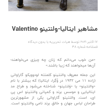
مشاهیر ایتالیا-ولنتینو Valentino
17 اکتبر 2021
توسط
هیات تحریریه
با
بدون دیدگاه
فصلنامه شماره 48
«من خوب می‌دانم که زنان چه چیزی می‌خواهند؛
آن‌ها میخواهند که زیبا باشند.»
این جمله معروف والنتینو کلمنته لودوویکو گاراوانی
(زاده ۱۱ می ۱۹۳۲ در وُگِرا، ایتالیا) که بیشتر با نام
«والنتینو» یا «وَلنتینو» شناخته می‌شود و طراح مد
ایتالیایی و موسس برند و کمپانی والنتینو اس پی
ای، است. والنتینو گاراوانی یکی از مشهورترین
طراحان لباس جهان و خالق برند نامی والنتینو است.