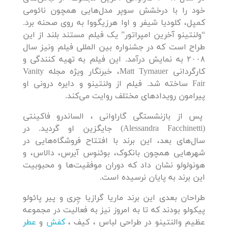
خود را با درخشش سوپر مدل‌هایی همچون نائومی
کمپل، کلودیا شیفر و اوا هرزیگووا به روی صحنه برد.
“ولنتینو آخرین امپراتور” یک فیلم مستند بلند از این
طراح است که در جشنواره بین المللی فیلم ونیز سال
۲۰۰۸ به نمایش درآمد. این فیلم به تهیه کنندگی و
کارگردانی Matt Tyrnauer، خبرنگار ویژه مجله Vanity
Fair ساخته شد. فیلم از ولنتینو و دایره درونی او
پیرامون رویدادهای مختلف روایت می‌کند.
پس از بازنشستگی گاراوانی ، الساندرو فاکینتی
(Alessandra Facchinetti) جایگزین او گردید. در
سال‌های بعد، این برند با افتتاح فروشگاه‌هایی در
شهرهایی همچون بانکوک، بوئنوس آیرس، دالاس، و
هونولولو نشان داد که دوران موفقیت‌ها و محبوبیت
این برند به پایان نرسیده است.
طراحان بعدی این برند ماریا گرازیا چِری و پیر پائولو
پیکولو بودند که تا به امروز نیز به فعالیت در مجموعه
عظیم والنتینو در طراحی لباس ، کیف ،
کفش
و
عطر